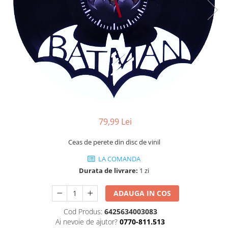
Profesionale
Accesorii și Difuzoare
Flacoane & Recipiente
Difuzoare Uleiuri Clasice
Cutii carton și soluții de expediere
Suporți Conuri & bețe parfumate
Soluții Retail, B2B & Display
Suporți Conuri Backflow
(Volume Mari)
Parfum pentru rufe (Bax/Vrac)
Uleiuri parfumate aromaterapie
(Pachete/Bax)
Odorizante Auto cu Pulverizator
79,99 Lei
(Pachete/Bax)
Ceas de perete din disc de vinil
LA COMANDA
Durata de livrare:
1 zi
ADAUGA IN COS
Cod Produs:
6425634003083
Ai nevoie de ajutor?
0770-811.513