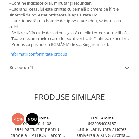
- Conține indicator orar, minutar și secundar.
- Cadranul ceasului este printat cu cernelă pigment pe hîrtie
sintetică de poliester rezistentă la apă și raze UV.
- Funcționează cu o baterie de tip AA (LR06) de 1,5V inclusă in
colet.
- Se livrează în cutie de carton sigilată cu folie termocontractibilă.
- Toate mecanismele ceasurilor sunt verificate înaintea expedierii.
- Produs cu pasiune în ROMÂNIA de s.c. Kingaroma srl.
Informatii conformitate produs
Review-uri
(1)
PRODUSE SIMILARE
KING Aroma
KING Aroma
-15%
NOU
6425634041108
6425634003137
Ulei parfumat pentru
Cutie Dar Nuntă / Botez
candela – ATHOS – aroma
Universală KING Aroma,