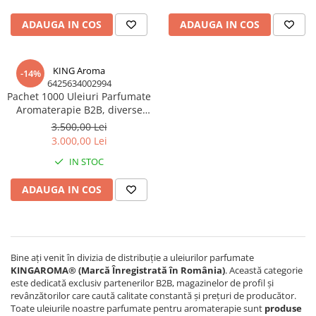
ADAUGA IN COS
ADAUGA IN COS
KING Aroma
-14%
6425634002994
Pachet 1000 Uleiuri Parfumate
Aromaterapie B2B, diverse
arome, Kingaroma, 1000 x 10
3.500,00 Lei
ml
3.000,00 Lei
IN STOC
ADAUGA IN COS
Bine ați venit în divizia de distribuție a uleiurilor parfumate
KINGAROMA® (Marcă Înregistrată în România)
. Această categorie
este dedicată exclusiv partenerilor B2B, magazinelor de profil și
revânzătorilor care caută calitate constantă și prețuri de producător.
Toate uleiurile noastre parfumate pentru aromaterapie sunt
produse