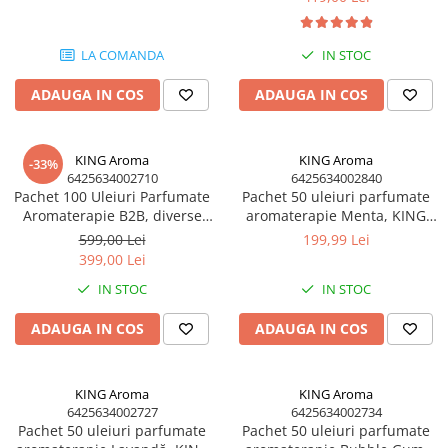
Aromaterapie
Ulei Parfumat Aromaterapie10 ml
LA COMANDA
IN STOC
Conuri & Bețe Parfumate
ADAUGA IN COS
ADAUGA IN COS
Pachet Bețisoare Parfumate HEM +
Ulei Parfumat Aromaterapie
Pachet Conuri Backflow HEM + Ulei
KING Aroma
KING Aroma
-33%
Parfumat Aromaterapie
6425634002710
6425634002840
Pachet 100 Uleiuri Parfumate
Pachet 50 uleiuri parfumate
Conuri Parfumate HEM 10 buc
Aromaterapie B2B, diverse
aromaterapie Menta, KING
Accesorii și Difuzoare
arome, Kingaroma, 100 x 10
Aroma, 10 ml
599,00 Lei
199,99 Lei
ml
Difuzoare Uleiuri Clasice
399,00 Lei
Suporți Conuri & bețe parfumate
IN STOC
IN STOC
Suporți Conuri Backflow
ADAUGA IN COS
ADAUGA IN COS
PARFUMURI Casă & Auto
Pachete Odorizante Auto
Odorizante auto cu pulverizator
KING Aroma
KING Aroma
6425634002727
6425634002734
Odorizante de cameră cu bețe
Pachet 50 uleiuri parfumate
Pachet 50 uleiuri parfumate
ratan