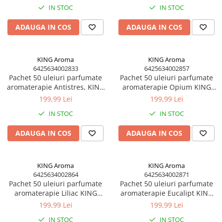
(Volume Mari)
IN STOC
IN STOC
Parfum pentru rufe (Bax/Vrac)
ADAUGA IN COS
ADAUGA IN COS
Uleiuri parfumate aromaterapie
(Pachete/Bax)
Odorizante Auto cu Pulverizator
KING Aroma
KING Aroma
(Pachete/Bax)
6425634002833
6425634002857
Pachet 50 uleiuri parfumate
Pachet 50 uleiuri parfumate
PROMOTII
aromaterapie Antistres, KING
aromaterapie Opium KING
Aroma, 10 ml
Aroma, 10 ml
199,99 Lei
199,99 Lei
IN STOC
IN STOC
ADAUGA IN COS
ADAUGA IN COS
KING Aroma
KING Aroma
6425634002864
6425634002871
Pachet 50 uleiuri parfumate
Pachet 50 uleiuri parfumate
aromaterapie Liliac KING
aromaterapie Eucalipt KING
Aroma, 10 ml
Aroma, 10 ml
199,99 Lei
199,99 Lei
IN STOC
IN STOC