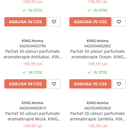
Aroma, 10 ml
KING Aroma, 10 ml
199,99 Lei
199,99 Lei
Profesional
IN STOC
IN STOC
Sisteme de Parfumare HoReCa &
Comercial
ADAUGA IN COS
ADAUGA IN COS
Difuzoare de arome Profesionale
Rezerve pentru difuzoare de arome
HoReCa
KING Aroma
KING Aroma
6425634002796
6425634002802
Producție și Creație Lumânări
Pachet 50 uleiuri parfumate
Pachet 50 uleiuri parfumate
aromaterapie Antitabac, KING
Ceruri și materii prime pentru
aromaterapie Ocean, KING
Aroma, 10 ml
Aroma, 10 ml
lumânări
199,99 Lei
199,99 Lei
Parfumuri pentru Lumânări,
IN STOC
IN STOC
Sapunuri & Aromaterapie
Materii Prime & Substanțe (Hobby
ADAUGA IN COS
ADAUGA IN COS
& Tech)
Ambalaje și Recipiente
KING Aroma
KING Aroma
Profesionale
6425634002819
6425634002826
Flacoane & Recipiente
Pachet 50 uleiuri parfumate
Pachet 50 uleiuri parfumate
aromaterapie Musk, KING
aromaterapie Zambila, KING
Cutii carton și soluții de expediere
Aroma, 10 ml
Aroma, 10 ml
199,99 Lei
199,99 Lei
Soluții Retail, B2B & Display