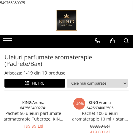
549765350975
Toate Produsele
KAROMA Parfum rufe
Pachete Karoma
KAROMA Discovery – Seturi &
Testare
Uleiuri parfumate aromaterapie
(Pachete/Bax)
Karoma 200 ml
Afiseaza:
1-
19
din
19
produse
Karoma Cutii Cadou Lux
AROMATERAPIE & Casă
FILTRE
Pachete Uleiuri Parfumate
Aromaterapie
KING Aroma
KING Aroma
-40%
Pachete Tematice 5 Uleiuri
6425634002741
6425634002505
Parfumate Aromaterapie
Pachet 50 uleiuri parfumate
Pachet 100 uleiuri
aromaterapie Tuberoze, KING
Pachete Uni 5 Uleiuri Parfumate
aromaterapie 10 ml + stand
Aroma, 10 ml
expo – set retail, display,
Aromaterapie
199,99 Lei
699,99 Lei
revânzare | King Aroma
419,00 Lei
Pachete 30 Uleiuri Parfumate