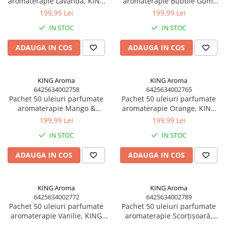
aromaterapie Lavandă, KING
aromaterapie Bubble Gum,
Aroma, 10 ml
KING Aroma, 10 ml
Difuzoare profesionale de parfum
199,99 Lei
199,99 Lei
Rezerve parfum pentru difuzoare
IN STOC
IN STOC
de parfum
ADAUGA IN COS
ADAUGA IN COS
CADOURI & Evenimente
Produse Religioase
KING Aroma
KING Aroma
Consumabile Ritualice
6425634002758
6425634002765
Candele și Lumânări
Pachet 50 uleiuri parfumate
Pachet 50 uleiuri parfumate
Evenimente Speciale
aromaterapie Mango &
aromaterapie Orange, KING
Papaya, KING Aroma, 10 ml
Aroma, 10 ml
199,99 Lei
199,99 Lei
Lumânări cununie / botez
IN STOC
IN STOC
Cutii Dar / Trusou
Decor & Obiecte Design
ADAUGA IN COS
ADAUGA IN COS
Oglinzi decorative
Ceasuri Vinil
KING Aroma
KING Aroma
CRACIUN
6425634002772
6425634002789
Pachet 50 uleiuri parfumate
Pachet 50 uleiuri parfumate
B2B / Profesional
aromaterapie Vanilie, KING
aromaterapie Scorțișoară,
Bază lichide VG/PG – DIY &