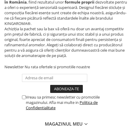
în România
, fiind rezultatul unor
formule proprii
dezvoltate pentru
a oferi o experiență senzorială superioară. Designul fiecărei sticluțe și
compoziția fiecărei esențe sunt create de echipa noastră, asigurându-
ne că fiecare picătură reflectă standardele înalte ale brandului
KINGAROMA®.
Achiziția la pachet sau la bax vă oferă nu doar un avantaj competitiv
prin prețul de fabrică, ci și siguranța unui stoc stabil și a unui produs
original, foarte apreciat de consumatorii finali pentru persistența și
rafinamentul aromelor. Alegeți să colaborați direct cu producătorul
pentru a vă asigura că oferiți clienților dumneavoastră cele mai bune
soluții de aromaterapie de pe piață.
Newsletter
Nu rata ofertele si promotiile noastre
Vreau sa primesc newsletter cu promotiile
magazinului. Afla mai multe in
Politica de
Confidentialitate
MAGAZINUL MEU