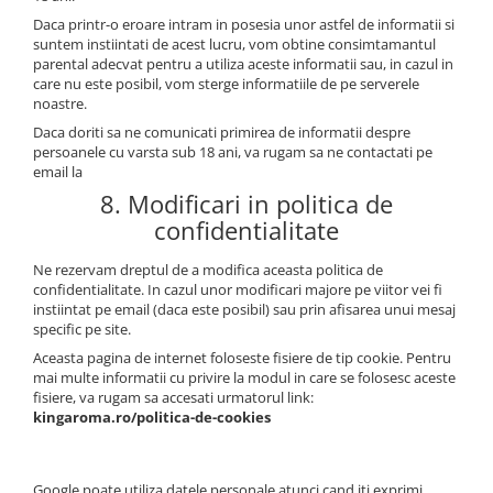
Daca printr-o eroare intram in posesia unor astfel de informatii si
suntem instiintati de acest lucru, vom obtine consimtamantul
parental adecvat pentru a utiliza aceste informatii sau, in cazul in
care nu este posibil, vom sterge informatiile de pe serverele
noastre.
Daca doriti sa ne comunicati primirea de informatii despre
persoanele cu varsta sub 18 ani, va rugam sa ne contactati pe
email la
8. Modificari in politica de
confidentialitate
Ne rezervam dreptul de a modifica aceasta politica de
confidentialitate. In cazul unor modificari majore pe viitor vei fi
instiintat pe email (daca este posibil) sau prin afisarea unui mesaj
specific pe site.
Aceasta pagina de internet foloseste fisiere de tip cookie. Pentru
mai multe informatii cu privire la modul in care se folosesc aceste
fisiere, va rugam sa accesati urmatorul link:
kingaroma.ro/politica-de-cookies
Google poate utiliza datele personale atunci cand iti exprimi