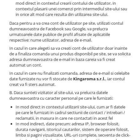
mod direct in contextul crearii contului de utilizator, in
contextul plasarii unei comenzi prin intermediul site-ului sau
in orice alt mod care rezulta din utilizarea site-ului.
Daca pentru a va crea cont de utilizator pe site, utilizati contul
dumneavoastra de Facebook sau Google, va prelucra
urmatoarele date publice de profil afisate de aplicatiile
respective: nume utilizator, adresa de e-mail.
In cazul in care alegeti sa va creati cont de utilizator doar inainte
de a finaliza comanda unui produs disponibil pe site, se va solicita
adresa dumneavoastra de e-mail in baza careia va fi creat
automat un cont.
In cazul in care nu finalizati comanda, adresa de e-mail si celelalte
date furnizate nu vor fi stocate de
Kingaroma s.r.l.
, iar contul
creat va fi sters automat.
B. Daca sunteti vizitator al site-ului, va prelucra datele
dumneavoastra cu caracter personal pe care le furnizati:
In mod direct in contextul utilizarii site-ului, cum ar fi datele
pe care le furnizati in cadrul sectiunii de contact / intrebari /
reclamatii, in masura in care ne contactati in acest fel
In mod indirect, date precum: adresa IP, browser folosit,
durata navigarii, istoricul cautarilor, sistem de operare folosit,
limba si pagini vizualizate, URL-uri complete, secventa de click-