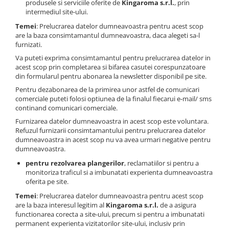
produsele si serviciile oferite de
Kingaroma s.r.l.
, prin
intermediul site-ului.
Temei
: Prelucrarea datelor dumneavoastra pentru acest scop
are la baza consimtamantul dumneavoastra, daca alegeti sa-l
furnizati.
Va puteti exprima consimtamantul pentru prelucrarea datelor in
acest scop prin completarea si bifarea casutei corespunzatoare
din formularul pentru abonarea la newsletter disponibil pe site.
Pentru dezabonarea de la primirea unor astfel de comunicari
comerciale puteti folosi optiunea de la finalul fiecarui e-mail/ sms
continand comunicari comerciale.
Furnizarea datelor dumneavoastra in acest scop este voluntara.
Refuzul furnizarii consimtamantului pentru prelucrarea datelor
dumneavoastra in acest scop nu va avea urmari negative pentru
dumneavoastra.
pentru rezolvarea plangerilor
, reclamatiilor si pentru a
monitoriza traficul si a imbunatati experienta dumneavoastra
oferita pe site.
Temei
: Prelucrarea datelor dumneavoastra pentru acest scop
are la baza interesul legitim al
Kingaroma s.r.l.
de a asigura
functionarea corecta a site-ului, precum si pentru a imbunatati
permanent experienta vizitatorilor site-ului, inclusiv prin