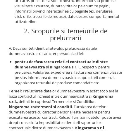
uri catre, prin si de la site-ul nostru, informatii sau produse
vizualizate / cautate, durata vizitelor pe anumite pagini,
informatii privind interactiunea cu paginile (ex. derularea,
click-urile, trecerile de mouse), date despre comportamentul
utilizatorilor.
2. Scopurile si temeiurile de
prelucrarii
A. Daca sunteti client al site-ului, prelucreaza datele
dumneavoastra cu caracter personal astfel:
pentru desfasurarea relatiei contractuale dintre
dumneavoastra si Kingaroma s.r.l.
, respectiv pentru
preluarea, validarea, expedierea si facturarea comenzii plasate
pe site, informarea dumneavoastra asupra starii comenzii,
organizarea returului de produse comandate etc.
Temei:
Prelucrarea datelor dumneavoastra in acest scop are la
baza contractul incheiat intre dumneavoastra si
Kingaroma
s.r.l.
, definit in cuprinsul Termenelor si Conditiilor
kingaroma.ro/termeni-si-conditii
. Furnizarea datelor
dumneavoastra cu caracter personal este necesara pentru
executarea acestui contract. Refuzul furnizarii datelor poate avea
drept consecinta imposibilitatea derularii raporturilor
contractuale dintre dumneavoastra si
Kingaroma s.r.l.
.