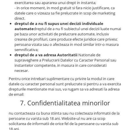
exercitarea sau apararea unui drept in instanta;
- in orice moment, in mod gratuit si fara nicio justificare, ca
datele care o vizeaza sa fie prelucrate in scop de marketing
direct.
dreptul de a nu fi supus unei decizii individuale
automate
dreptul de a nu fi subiectul unei decizii luate numai
pe baza unor activitati de prelucrare automate, inclusiv
crearea de profiluri, care produce efecte juridice care privesc
persoana vizata sau o afecteaza in mod similar intr-o masura
semnificativa;
dreptul de a va adresa Autoritatii
Nationale de
supraveghere a Prelucrarii Datelor cu Caracter Personal sau
instantelor competente, in masura in care considerati
necesar.
Pentru orice intrebari suplimentare cu privire la modul in care
datele cu caracter personal sunt prelucrate si pentru a va exercita
drepturile mentionate mai sus, va rugam sa va adresati la adresa
de email:
7. Confidentialitatea minorilor
nu contacteaza cu buna stiinta sau nu colecteaza informatii de la
persoane cu varsta sub 18 ani. Website-ul nu are ca scop
solicitarea de informatii de orice fel de la persoane cu varsta sub
18 ani.