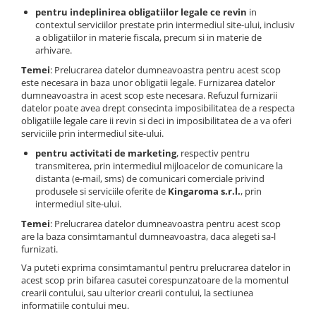
pentru indeplinirea obligatiilor legale ce revin
in
contextul serviciilor prestate prin intermediul site-ului, inclusiv
a obligatiilor in materie fiscala, precum si in materie de
arhivare.
Temei
: Prelucrarea datelor dumneavoastra pentru acest scop
este necesara in baza unor obligatii legale. Furnizarea datelor
dumneavoastra in acest scop este necesara. Refuzul furnizarii
datelor poate avea drept consecinta imposibilitatea de a respecta
obligatiile legale care ii revin si deci in imposibilitatea de a va oferi
serviciile prin intermediul site-ului.
pentru activitati de marketing
, respectiv pentru
transmiterea, prin intermediul mijloacelor de comunicare la
distanta (e-mail, sms) de comunicari comerciale privind
produsele si serviciile oferite de
Kingaroma s.r.l.
, prin
intermediul site-ului.
Temei
: Prelucrarea datelor dumneavoastra pentru acest scop
are la baza consimtamantul dumneavoastra, daca alegeti sa-l
furnizati.
Va puteti exprima consimtamantul pentru prelucrarea datelor in
acest scop prin bifarea casutei corespunzatoare de la momentul
crearii contului, sau ulterior crearii contului, la sectiunea
informatiile contului meu.