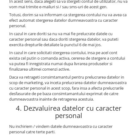
In acest sens, daca alegeti sa va stergeti contul de utilizator, nu va
vom mai trimite e-mailuri si / sau sms-uri de acest gen.
Totusi, dorim sa va informam ca stergerea contului nu va avea ca
efect automat stergerea datelor dumneavoastra cu caracter
personal.
In cazul in care doriti sa nu va mai fie prelucrate datele cu
caracter personal sau daca doriti stergerea datelor, va puteti
exercita drepturile detaliate la punctul 6 de mai jos.
In cazul in care solicitati stergerea contului, insa pe acel cont
exista cel putin o comanda activa, cererea de stergere a contului
va putea fi inregistrata numai dupa livrarea produselor si
finalizarea ultimei comenzi active.
Daca va retrageti consimtamantul pentru prelucrarea datelor in
scop de marketing, va inceta prelucrarea datelor dumneavoastra
cu caracter personal in acest scop, fara insa a afecta prelucrarile
desfasurate de pe baza consimtamantului exprimat de catre
dumneavoastra inainte de retragerea acestuia.
4. Dezvaluirea datelor cu caracter
personal
Nu inchiriem / vindem datele dumneavoastra cu caracter
personal catre terte parti.