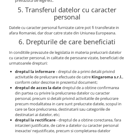
prevazuta de lege etc.
5. Transferul datelor cu caracter
personal
Datele cu caracter personal furnizate catre pot fi transferate in
afara Romaniei, dar doar catre state din Uniunea Europeana.
6. Drepturile de care beneficiati
In conditiile prevazute de legislatia in materia prelucrarii datelor
cu caracter personal, in calitate de persoane vizate, beneficiati de
urmatoarele drepturi:
dreptul la informare
- dreptul de a primi detalii privind
activitatile de prelucrare efectuate de catre
Kingaroma s.r.l.
,
conform celor descrise in prezentul document;
dreptul de acces la date
dreptul de a obtine confirmarea
din partea cu privire la prelucrarea datelor cu caracter
personal, precum si detalii privind activitatile de prelucrare
precum modalitatea in care sunt prelucrate datele, scopul in
care se face prelucrarea, destinatarii sau categoriile de
destinatari ai datelor, etc;
dreptul la rectificare
- dreptul de a obtine corectarea, fara
intarzieri justificate, de catre a datelor cu caracter personal
inexacte/ nejustificate, precum si completarea datelor