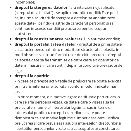
incomplete;
dreptul la stergerea datelor
, fara intarzieri nejustificate,
("dreptul de a fi uitat") - se aplica anumite conditii; Este posibil
ca, in urma solicitarii de stergere a datelor, sa anonimizeze
aceste date (lipsindu-le astfel de caracterul personal) si sa
continue in aceste conditii prelucrarea pentru scopuri
statistice;
dreptul la restrictionarea prelucrarii
, in anumite conditii;
dreptul la portabilitatea datelor
- dreptul de a primi datele
cu caracter personal intr-o modalitate structurata, folosita in
mod obisnuit si intr-un format usor de citit, precum si dreptul
ca aceste date sa fie transmise de catre catre alt operator de
date, in masura in care sunt indeplinite conditiile prevazute de
lege;
dreptul la opozitie
- in ceea ce priveste activitatile de prelucrare se poate exercita
prin transmiterea unei solicitari conform celor indicate mai
jos;
- in orice moment, din motive legate de situatia particulara in
care se afla persoana vizata, ca datele care o vizeaza sa fie
prelucrate in temeiul interesului legitim al sau in temeiul
interesului public, cu exceptia cazurilor in care poate
demonstra ca are motive legitime si imperioase care justifica
prelucarea si care prevaleaza asupra intereselor, drepturilor si
libertatilor persoanelor vizate sau ca scopul este constatarea,