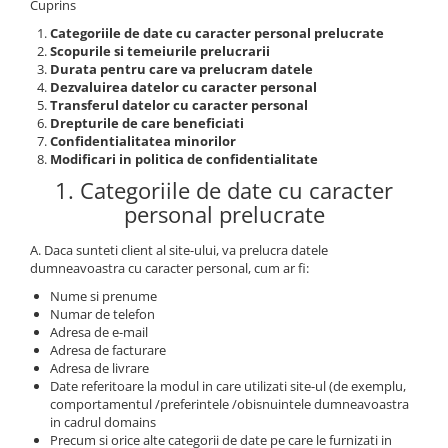
Cuprins
Profesionale
Accesorii și Difuzoare
Categoriile de date cu caracter personal prelucrate
Flacoane & Recipiente
Difuzoare Uleiuri Clasice
Scopurile si temeiurile prelucrarii
Durata pentru care va prelucram datele
Cutii carton și soluții de expediere
Suporți Conuri & bețe parfumate
Dezvaluirea datelor cu caracter personal
Soluții Retail, B2B & Display
Suporți Conuri Backflow
Transferul datelor cu caracter personal
(Volume Mari)
Drepturile de care beneficiati
Confidentialitatea minorilor
Parfum pentru rufe (Bax/Vrac)
Modificari in politica de confidentialitate
Uleiuri parfumate aromaterapie
1. Categoriile de date cu caracter
(Pachete/Bax)
personal prelucrate
Odorizante Auto cu Pulverizator
(Pachete/Bax)
A. Daca sunteti client al site-ului, va prelucra datele
dumneavoastra cu caracter personal, cum ar fi:
Nume si prenume
Numar de telefon
Adresa de e-mail
Adresa de facturare
Adresa de livrare
Date referitoare la modul in care utilizati site-ul (de exemplu,
comportamentul /preferintele /obisnuintele dumneavoastra
in cadrul domains
Precum si orice alte categorii de date pe care le furnizati in