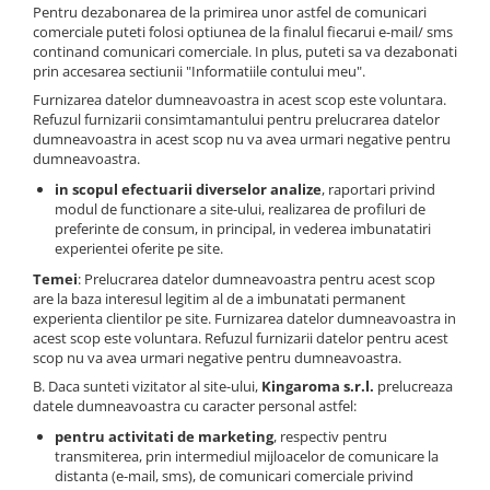
Pentru dezabonarea de la primirea unor astfel de comunicari
comerciale puteti folosi optiunea de la finalul fiecarui e-mail/ sms
continand comunicari comerciale. In plus, puteti sa va dezabonati
prin accesarea sectiunii "Informatiile contului meu".
Furnizarea datelor dumneavoastra in acest scop este voluntara.
Refuzul furnizarii consimtamantului pentru prelucrarea datelor
dumneavoastra in acest scop nu va avea urmari negative pentru
dumneavoastra.
in scopul efectuarii diverselor analize
, raportari privind
modul de functionare a site-ului, realizarea de profiluri de
preferinte de consum, in principal, in vederea imbunatatiri
experientei oferite pe site.
Temei
: Prelucrarea datelor dumneavoastra pentru acest scop
are la baza interesul legitim al de a imbunatati permanent
experienta clientilor pe site. Furnizarea datelor dumneavoastra in
acest scop este voluntara. Refuzul furnizarii datelor pentru acest
scop nu va avea urmari negative pentru dumneavoastra.
B. Daca sunteti vizitator al site-ului,
Kingaroma s.r.l.
prelucreaza
datele dumneavoastra cu caracter personal astfel:
pentru activitati de marketing
, respectiv pentru
transmiterea, prin intermediul mijloacelor de comunicare la
distanta (e-mail, sms), de comunicari comerciale privind