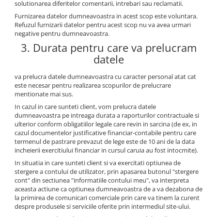
solutionarea diferitelor comentarii, intrebari sau reclamatii.
Furnizarea datelor dumneavoastra in acest scop este voluntara.
Refuzul furnizarii datelor pentru acest scop nu va avea urmari
negative pentru dumneavoastra.
3. Durata pentru care va prelucram
datele
va prelucra datele dumneavoastra cu caracter personal atat cat
este necesar pentru realizarea scopurilor de prelucrare
mentionate mai sus.
In cazul in care sunteti client, vom prelucra datele
dumneavoastra pe intreaga durata a raporturilor contractuale si
ulterior conform obligatiilor legale care revin in sarcina (de ex, in
cazul documentelor justificative financiar-contabile pentru care
termenul de pastrare prevazut de lege este de 10 ani de la data
incheierii exercitiului financiar in cursul caruia au fost intocmite).
In situatia in care sunteti client si va exercitati optiunea de
stergere a contului de utilizator, prin apasarea butonul "stergere
cont" din sectiunea "informatiile contului meu", va interpreta
aceasta actiune ca optiunea dumneavoastra de a va dezabona de
la primirea de comunicari comerciale prin care va tinem la curent
despre produsele si serviciile oferite prin intermediul site-ului.