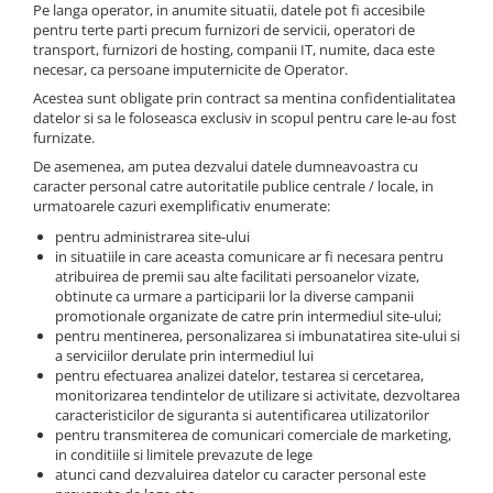
Pe langa operator, in anumite situatii, datele pot fi accesibile
pentru terte parti precum furnizori de servicii, operatori de
transport, furnizori de hosting, companii IT, numite, daca este
necesar, ca persoane imputernicite de Operator.
Acestea sunt obligate prin contract sa mentina confidentialitatea
datelor si sa le foloseasca exclusiv in scopul pentru care le-au fost
furnizate.
De asemenea, am putea dezvalui datele dumneavoastra cu
caracter personal catre autoritatile publice centrale / locale, in
urmatoarele cazuri exemplificativ enumerate:
pentru administrarea site-ului
in situatiile in care aceasta comunicare ar fi necesara pentru
atribuirea de premii sau alte facilitati persoanelor vizate,
obtinute ca urmare a participarii lor la diverse campanii
promotionale organizate de catre prin intermediul site-ului;
pentru mentinerea, personalizarea si imbunatatirea site-ului si
a serviciilor derulate prin intermediul lui
pentru efectuarea analizei datelor, testarea si cercetarea,
monitorizarea tendintelor de utilizare si activitate, dezvoltarea
caracteristicilor de siguranta si autentificarea utilizatorilor
pentru transmiterea de comunicari comerciale de marketing,
in conditiile si limitele prevazute de lege
atunci cand dezvaluirea datelor cu caracter personal este