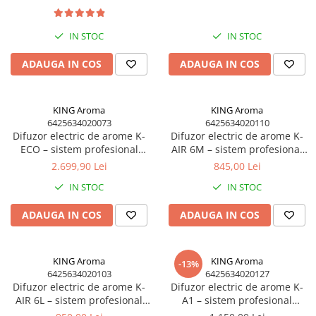
compatibil universal | KING
HoReCa & comercial
Difuzoare profesionale de parfum
Aroma
IN STOC
IN STOC
Rezerve parfum pentru difuzoare
de parfum
ADAUGA IN COS
ADAUGA IN COS
CADOURI & Evenimente
Produse Religioase
KING Aroma
KING Aroma
Consumabile Ritualice
6425634020073
6425634020110
Candele și Lumânări
Difuzor electric de arome K-
Difuzor electric de arome K-
ECO – sistem profesional
AIR 6M – sistem profesional
Evenimente Speciale
parfumare pentru spații mari
parfumare HoReCa &
2.699,90 Lei
845,00 Lei
Lumânări cununie / botez
HoReCa & comercial
comercial
IN STOC
IN STOC
Cutii Dar / Trusou
Decor & Obiecte Design
ADAUGA IN COS
ADAUGA IN COS
Oglinzi decorative
Ceasuri Vinil
KING Aroma
KING Aroma
-13%
CRACIUN
6425634020103
6425634020127
Difuzor electric de arome K-
Difuzor electric de arome K-
B2B / Profesional
AIR 6L – sistem profesional
A1 – sistem profesional
Bază lichide VG/PG – DIY &
parfumare HoReCa &
parfumare HoReCa &