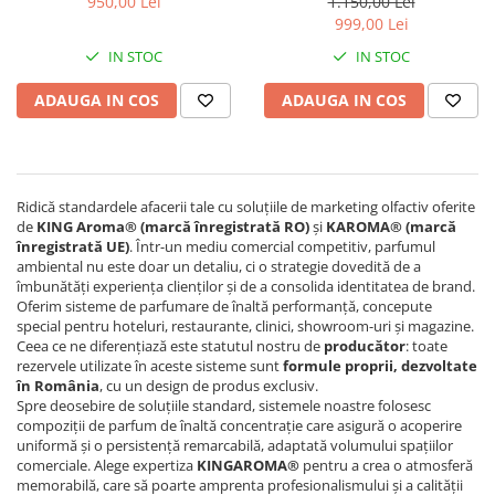
950,00 Lei
1.150,00 Lei
Profesional
comercial
comercial
999,00 Lei
Sisteme de Parfumare HoReCa &
IN STOC
IN STOC
Comercial
ADAUGA IN COS
ADAUGA IN COS
Difuzoare de arome Profesionale
Rezerve pentru difuzoare de arome
HoReCa
Producție și Creație Lumânări
Ridică standardele afacerii tale cu soluțiile de marketing olfactiv oferite
Ceruri și materii prime pentru
de
KING Aroma® (marcă înregistrată RO)
și
KAROMA® (marcă
lumânări
înregistrată UE)
. Într-un mediu comercial competitiv, parfumul
Parfumuri pentru Lumânări,
ambiental nu este doar un detaliu, ci o strategie dovedită de a
îmbunătăți experiența clienților și de a consolida identitatea de brand.
Sapunuri & Aromaterapie
Oferim sisteme de parfumare de înaltă performanță, concepute
Materii Prime & Substanțe (Hobby
special pentru hoteluri, restaurante, clinici, showroom-uri și magazine.
& Tech)
Ceea ce ne diferențiază este statutul nostru de
producător
: toate
rezervele utilizate în aceste sisteme sunt
formule proprii, dezvoltate
Ambalaje și Recipiente
în România
, cu un design de produs exclusiv.
Profesionale
Spre deosebire de soluțiile standard, sistemele noastre folosesc
compoziții de parfum de înaltă concentrație care asigură o acoperire
Flacoane & Recipiente
uniformă și o persistență remarcabilă, adaptată volumului spațiilor
Cutii carton și soluții de expediere
comerciale. Alege expertiza
KINGAROMA®
pentru a crea o atmosferă
memorabilă, care să poarte amprenta profesionalismului și a calității
Soluții Retail, B2B & Display