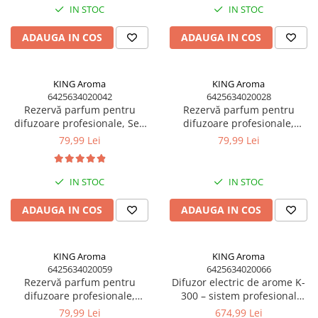
IN STOC
IN STOC
Aromaterapie
Ulei Parfumat Aromaterapie10 ml
ADAUGA IN COS
ADAUGA IN COS
Conuri & Bețe Parfumate
Pachet Bețisoare Parfumate HEM +
KING Aroma
KING Aroma
Ulei Parfumat Aromaterapie
6425634020042
6425634020028
Pachet Conuri Backflow HEM + Ulei
Rezervă parfum pentru
Rezervă parfum pentru
Parfumat Aromaterapie
difuzoare profesionale, Sea
difuzoare profesionale,
Flower, 200 ml – compatibil
Afrodita, 200 ml – compatibil
79,99 Lei
79,99 Lei
Conuri Parfumate HEM 10 buc
universal | KING Aroma
universal | KING Aroma
Accesorii și Difuzoare
Difuzoare Uleiuri Clasice
IN STOC
IN STOC
Suporți Conuri & bețe parfumate
ADAUGA IN COS
ADAUGA IN COS
Suporți Conuri Backflow
PARFUMURI Casă & Auto
Pachete Odorizante Auto
KING Aroma
KING Aroma
6425634020059
6425634020066
Odorizante auto cu pulverizator
Rezervă parfum pentru
Difuzor electric de arome K-
difuzoare profesionale,
300 – sistem profesional
Odorizante de cameră cu bețe
Mango & Papaya, 200 ml –
parfumare ambientală
79,99 Lei
674,99 Lei
ratan