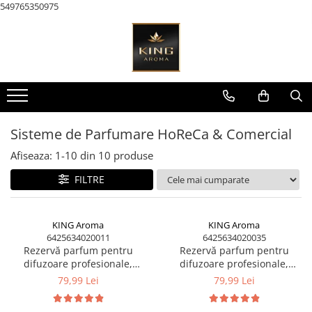
549765350975
Toate Produsele
KAROMA Parfum rufe
Pachete Karoma
KAROMA Discovery – Seturi &
Testare
Sisteme de Parfumare HoReCa & Comercial
Karoma 200 ml
Afiseaza:
1-
10
din
10
produse
Karoma Cutii Cadou Lux
FILTRE
AROMATERAPIE & Casă
Pachete Uleiuri Parfumate
Aromaterapie
KING Aroma
KING Aroma
6425634020011
6425634020035
Pachete Tematice 5 Uleiuri
Rezervă parfum pentru
Rezervă parfum pentru
Parfumate Aromaterapie
difuzoare profesionale,
difuzoare profesionale,
Bamboo, 200 ml – compatibil
Garden, 200 ml – compatibil
Pachete Uni 5 Uleiuri Parfumate
79,99 Lei
79,99 Lei
universal | KING Aroma
universal | KING Aroma
Aromaterapie
Pachete 30 Uleiuri Parfumate