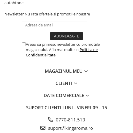
autohtone.
(Volume Mari)
Parfum pentru rufe (Bax/Vrac)
Newsletter
Nu rata ofertele si promotiile noastre
Uleiuri parfumate aromaterapie
(Pachete/Bax)
Odorizante Auto cu Pulverizator
(Pachete/Bax)
Vreau sa primesc newsletter cu promotiile
PROMOTII
magazinului. Afla mai multe in
Politica de
Confidentialitate
MAGAZINUL MEU
CLIENTI
DATE COMERCIALE
SUPORT CLIENTI
LUNI - VINERI 09 - 15
0770-811.513
suport@kingaroma.ro