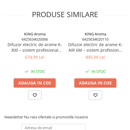
Pentru funcționare corectă se recomandă utilizarea rezervelor
speciale pentru difuzoare disponibile în categoria
PRODUSE SIMILARE
Sisteme de parfumare HoReCa.
Parfumurile sunt formulate pentru dispersie eficientă, durată
mare și cost optim de utilizare, ceea ce permite utilizarea
sistemului pe termen lung fără cheltuieli ridicate.
KING Aroma
KING Aroma
Utilizarea rezervelor dedicate asigură funcționare stabilă și
6425634020066
6425634020110
controlul consumului.
Difuzor electric de arome K-
Difuzor electric de arome K-
300 – sistem profesional
AIR 6M – sistem profesional
parfumare ambientală
parfumare HoReCa &
674,99 Lei
845,00 Lei
Avantaje
HoReCa & comercial
comercial
✔ acoperire foarte mare
IN STOC
IN STOC
✔ rezervor mare
✔ consum optimizat
ADAUGA IN COS
ADAUGA IN COS
✔ funcționare silențioasă
✔ instalare ușoară
✔ potrivit pentru utilizare profesională
✔ cost redus pe termen lung
✔ compatibil cu parfumuri profesionale
Newsletter
Nu rata ofertele si promotiile noastre
Specificații tehnice
Model: K-ECO