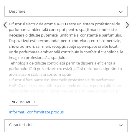
Descriere
Difuzorul electric de arome
K-ECO
este un sistem profesional de
parfumare ambientală conceput pentru spații mari, unde este
necesară o difuzie puternică, uniformă și constantă a parfumului.
Dispozitivul este recomandat pentru hoteluri, centre comerciale,
showroom-uri, săli mari, recepții, spații open-space și alte locații
unde parfumarea ambientală contribuie la confortul clienților și la
imaginea profesională a spațiului.
Tehnologia de difuzie controlată permite dispersia eficientă a
parfumului fără pulverizare excesivă și fără reziduuri, asigurând o
aromatizare stabilă și consum optim.
Difuzorul face parte din sistemele profesionale de parfumare
HoReCa și este compatibil cu rezervele dedicate pentru difuzoare
disponibile în magazin, formulate pentru utilizare comercială și
cost optim de operare.
✔ sistem profesional pentru spații mari
VEZI MAI MULT
✔ difuzie uniformă și puternică
Informatii conformitate produs
✔ potrivit pentru HoReCa și retail
✔ funcționare automată
✔ consum controlat
Caracteristici
✔ compatibil cu rezerve profesionale