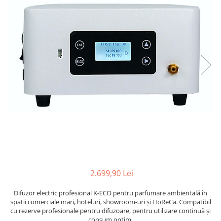
Profesionale
Accesorii și Difuzoare
Flacoane & Recipiente
Difuzoare Uleiuri Clasice
Cutii carton și soluții de expediere
Suporți Conuri & bețe parfumate
Soluții Retail, B2B & Display
Suporți Conuri Backflow
(Volume Mari)
Parfum pentru rufe (Bax/Vrac)
Uleiuri parfumate aromaterapie
(Pachete/Bax)
Odorizante Auto cu Pulverizator
(Pachete/Bax)
2.699,90 Lei
Difuzor electric profesional K-ECO pentru parfumare ambientală în
spații comerciale mari, hoteluri, showroom-uri și HoReCa. Compatibil
cu rezerve profesionale pentru difuzoare, pentru utilizare continuă și
consum optim.