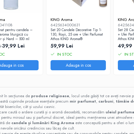
oma
KING Aroma
KING Ar
041108
6425634000631
6425634
mat pentru candela –
Set 20 Candele Decorative Tip 1-
Set 28 Ca
roma liturgică cu
130, Roșii, 25 ore + Ulei Parfumat
+ Ulei Pa
r și Nard – 500 ml
Athos KING Aroma®
Athos KI
39,99 Lei
59,99 Lei
49,99 
i
TOC
IN STOC
IN S
Adauga in cos
Adauga in cos
nit în secțiunea de
produse religioase
, locul unde găsiți tot ce aveți nevoie p
oastră cuprinde produse esențiale precum
mir parfumat
,
carbuni
,
tămâie d
ât bisericilor, cât și uzului casnic.
 care caută o ardere curată și o aromă deosebită, recomandăm
uleiul parfu
 pentru mirosul sau și parfumul discret, ideal pentru menținerea unei atmosfer
tră de
candele și lumânări King Aroma
este concepută pentru a oferi o lumin
 nevoile oricărui credincios sau lăcaș de cult.
ți nevoie de esențe ritualice concentrate sau de consumabile pentru candele, pro