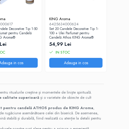
oma
KING Aroma
000617
6425634000624
ndele Decorative Tip 1-50
Set 20 Candele Decorative Tip 1-
rfumat pentru Candelă
100 + Ulei Parfumat pentru
NG Aroma®
Candelă Athos KING Aroma®
Lei
54,99 Lei
TOC
IN STOC
Adauga in cos
Adauga in cos
entru ritualurile creștine și momentele de liniște spirituală.
e calitate superioară
și o varietate de obiecte de cult
mat pentru candelă ATHOS produs de KING Aroma
,
e de rugăciune asemănătoare celei din biserică. De asemenea,
ă stabilă și durabilă, fiind realizată cu atenție la detalii pentru
dusele noastre sunt alese pentru a asigura o experiență