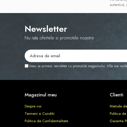
autentică, 
Difuzoare profesionale de parfum
Rezerve parfum pentru difuzoare
de parfum
Newsletter
CADOURI & Evenimente
Nu rata ofertele si promotiile noastre
Produse Religioase
Consumabile Ritualice
Candele și Lumânări
Evenimente Speciale
Vreau sa primesc newsletter cu promotiile magazinului. Afla mai mult
Lumânări cununie / botez
Cutii Dar / Trusou
Decor & Obiecte Design
Oglinzi decorative
Magazinul meu
Clienti
Ceasuri Vinil
Despre noi
Metode de
CRACIUN
Termeni si Conditii
Politica de
B2B / Profesional
Politica de Confidentialitate
Garantia P
Bază lichide VG/PG – DIY &