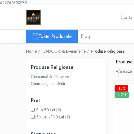
549765350975
Toate Produsele
KAROMA Parfum rufe
Toate Produsele
Blog
Pachete Karoma
KAROMA Discovery – Seturi &
Home /
CADOURI & Evenimente /
Produse Religioase
Testare
Produse 
Karoma 200 ml
Produse Religioase
Afiseaza:
Karoma Cutii Cadou Lux
Consumabile Ritualice
AROMATERAPIE & Casă
Candele și Lumânări
-15%
Pachete Uleiuri Parfumate
NOU
Aromaterapie
Pret
Pachete Tematice 5 Uleiuri Parfumate
Sub 50 Lei
(2)
Aromaterapie
50 Lei - 100 Lei
(2)
Pachete Uni 5 Uleiuri Parfumate
Aromaterapie
Pachete 30 Uleiuri Parfumate