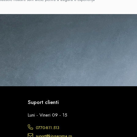
Suport clienti
Luni - Vineri 09 - 15
0770-811.513
suport@kingaroma.ro