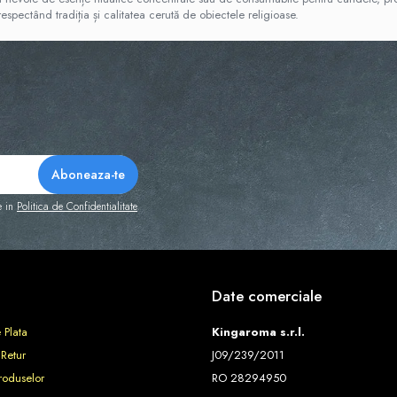
respectând tradiția și calitatea cerută de obiectele religioase.
e in
Politica de Confidentialitate
Date comerciale
 Plata
Kingaroma s.r.l.
 Retur
J09/239/2011
roduselor
RO 28294950