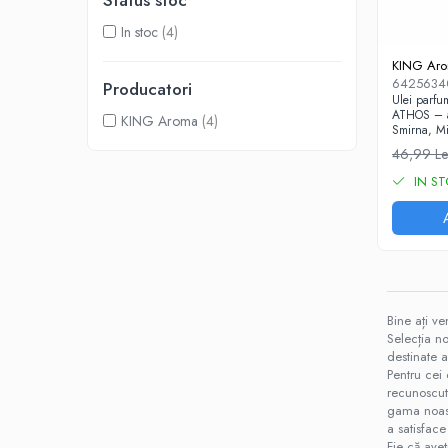
Status stoc
Aromaterapie
In stoc
(4)
Ulei Parfumat Aromaterapie10 ml
KING Ar
Conuri & Bețe Parfumate
6425634
Producatori
Ulei parfu
Pachet Bețisoare Parfumate HEM + Ulei
ATHOS – a
KING Aroma
(4)
Parfumat Aromaterapie
Smirna, Mi
Pachet Conuri Backflow HEM + Ulei
46,99 Le
Parfumat Aromaterapie
IN S
Conuri Parfumate HEM 10 buc
Accesorii și Difuzoare
Difuzoare Uleiuri Clasice
Suporți Conuri & bețe parfumate
Suporți Conuri Backflow
Bine ați ve
PARFUMURI Casă & Auto
Selecția n
destinate at
Pachete Odorizante Auto
Pentru cei
Odorizante auto cu pulverizator
recunoscut
gama noas
Odorizante de cameră cu bețe
a satisface
ratan
Fie că ave