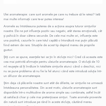
Aromaterapie
Ulei Parfumat Aromaterapie10 ml
Ulei aromaterapie: care sunt aromele pe care nu trebuie să le ratezi? Iată
Conuri & Bețe Parfumate
mai multe informații care te-ar putea interesa!
Pachet Bețisoare Parfumate HEM + Ulei
Aromele au întotdeauna puterea de a acționa asupra tuturor simțurilor
Parfumat Aromaterapie
noastre. Ele ne pot influența pozitiv sau negativ, atât starea emoțională, cât
și psihică în doar câteva secunde. De cele mai multe ori, influența este
Pachet Conuri Backflow HEM + Ulei
una pozitivă, cazurile în care totul capătă o întorsătură mai puțin plăcută
Parfumat Aromaterapie
fiind extrem de rare. Situațiile de acest tip depind mereu de propriile
Conuri Parfumate HEM 10 buc
gusturi.
Accesorii și Difuzoare
Știți cum se spune, esențele tari se țin în sticluțe mici! Cred că aceasta este
Difuzoare Uleiuri Clasice
cea mai potrivită afirmație pentru uleiurile aromaterapie. O sticluță de 10
ml reușește să îți învăluie în totalitate simțurile atunci când o deschizi, nici
Suporți Conuri & bețe parfumate
nu se pune problema să nu fie la fel atunci când este introdusă soluția într-
Suporți Conuri Backflow
un difuzor de aromaterapie.
PARFUMURI Casă & Auto
Știm deja că plăcerile noastre sunt atât de diferite, iar simțurile ne urmează
Pachete Odorizante Auto
întotdeauna personalitatea. Din acest motiv, uleiurile aromaterapie sunt
Odorizante auto cu pulverizator
disponibile într-o multitudine de arome simple sau combinate, astfel încât
să satisfacă chiar și cele mai pretențioase simțuri. Toate aromele provenite
Odorizante de cameră cu bețe
din natură sunt introduse pe rând în aceste sticluțe, căutând mereu
ratan