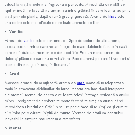
Profesional
aducă la viață și cele mai îngreunate perioade. Mirosul său este atât de
ispititor încât ne face să ne simțim ca într-o grădină în care tocmai au prins
Sisteme de Parfumare HoReCa &
viață primele plante, după o iarnă grea și geroasă. Aroma de
liliac
este
Comercial
una dintre cele mai plăcute dintre toate aromele de flori.
Difuzoare de arome Profesionale
3.
Vanilie
Rezerve pentru difuzoare de arome
Mirosul de
vanilie
este inconfundabil. Spre deosebire de alte arome,
HoReCa
acesta este un miros care ne amintește de toate dulciurile făcute în casă,
Producție și Creație Lumânări
care ne îndulceau momentele din copilărie. Este un miros extrem de
dulce și plăcut de care nu te vei sătura. Este o aromă pe care îți vei dori să
Ceruri și materii prime pentru lumânări
o simți din nou și din nou, în fiecare zi.
Parfumuri pentru Lumânări, Sapunuri &
Aromaterapie
4.
Brad
Materii Prime & Substanțe (Hobby
Asemeni aromei de scorțișoară, aroma de
brad
poate să te teleporteze
& Tech)
rapid în atmosfera sărbătorilor de iarnă. Acesta are însă două interpetări
ale aromei, tocmai de aceea este foarte folosit întreaga perioadă a anului.
Ambalaje și Recipiente
Mirosul revigorant de conifere te poate face să te simți ca atunci când
Profesionale
împodobeau bradul de Crăciun sau te poate face să te simți ca și cum te-
Flacoane & Recipiente
ai plimba pe o cărare liniștită de munte. Vremea de afară va constribui
inevitabil la simțirea mai intensă a atmosferei.
Cutii carton și soluții de expediere
Soluții Retail, B2B & Display
5.
Mentă
(Volume Mari)