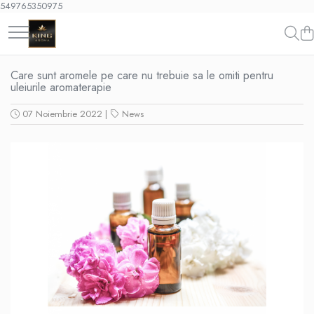
549765350975
Toate Produsele
Care sunt aromele pe care nu trebuie sa le omiti pentru
KAROMA Parfum rufe
uleiurile aromaterapie
Pachete Karoma
07 Noiembrie 2022
|
News
KAROMA Discovery – Seturi &
Testare
Karoma 200 ml
Karoma Cutii Cadou Lux
AROMATERAPIE & Casă
Pachete Uleiuri Parfumate
Aromaterapie
Pachete Tematice 5 Uleiuri Parfumate
Aromaterapie
Pachete Uni 5 Uleiuri Parfumate
Aromaterapie
Pachete 30 Uleiuri Parfumate