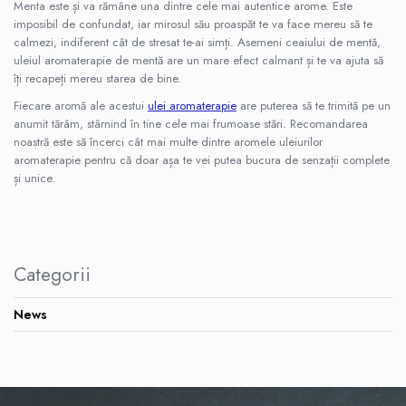
Menta este și va rămâne una dintre cele mai autentice arome. Este
Parfum pentru rufe (Bax/Vrac)
imposibil de confundat, iar mirosul său proaspăt te va face mereu să te
calmezi, indiferent cât de stresat te-ai simți. Asemeni ceaiului de mentă,
Uleiuri parfumate aromaterapie
uleiul aromaterapie de mentă are un mare efect calmant și te va ajuta să
(Pachete/Bax)
îți recapeți mereu starea de bine.
Odorizante Auto cu Pulverizator
(Pachete/Bax)
Fiecare aromă ale acestui
ulei aromaterapie
are puterea să te trimită pe un
anumit tărâm, stârnind în tine cele mai frumoase stări. Recomandarea
PROMOTII
noastră este să încerci cât mai multe dintre aromele uleiurilor
aromaterapie pentru că doar așa te vei putea bucura de senzații complete
și unice.
Categorii
News