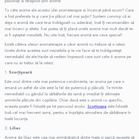
pasionați ai terapiilor prin arome.
Difuzoare profesionale de parfum
Tu câte arome ale acestui ulei aromaterapie ai încercat până acum? Care
a fost preferata ta și care ți-a plăcut cel mai puțin? Suntem convinși că ai
Rezerve parfum pentru difuzoare
deja o aromă de care te-ai îndrăgostit cu adevărat, însă îți recomandăm să
de parfum
mai încerci și altele. S-ar putea să îți placă unele arome mai mult decât te-
CADOURI & Evenimente
ai fi așteptat vreodată. Nu uita însă, fiecare aromă are ceva special!
Produse Religioase
Există câteva uleiuri aromaterapie a căror aromă nu trebuie să o ratezi.
Unele dintre acestea sunt irezistibile și te vor face să te îndrăgostești
Consumabile Ritualice
iremediabil de ele.Haide să vedem împreună care sunt cele 6 arome pe
Candele și Lumânări
care nu ar trebui să le ratezi.
Evenimente Speciale
1.
Scorțișoară
Lumânări cununie / botez
Este unul dintre cele mai puternice condimente, iar aroma pe care o
Cutii Dar / Trusou
emană un astfel de ulei este la fel de puternică și plăcută. Te trimite
Decor & Obiecte Design
iremediabil cu gândul la sărbătorile de iarnă și imediat îți stârnește
amintirile plăcute din copilărie. Chiar dacă este o aromă cu specific,
Oglinzi decorative
aceasta poate fi folosită pe tot parcursul anului.
Scorțișoara
este folosită
Ceasuri Vinil
însă cel mai frecvent iarna, pentru a împrăștia atmosfera de sărbătoare în
CRACIUN
toată locuința.
B2B / Profesional
2.
Liliac
Bază lichide VG/PG – DIY &
Aroma de liliac este cea mai primăvăratică dintre toate și parcă reușește să