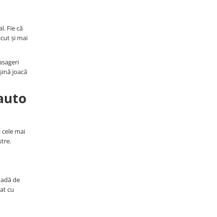
l. Fie că
cut și mai
asageri
șină joacă
 auto
 cele mai
tre.
oadă de
at cu