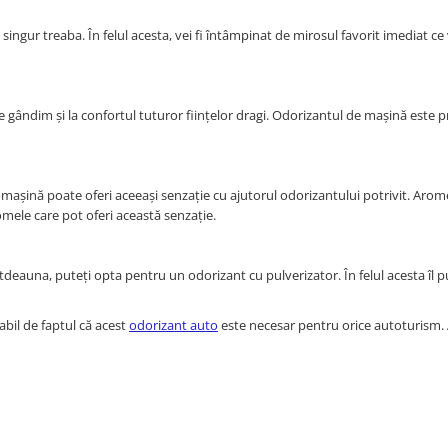
singur treaba. În felul acesta, vei fi întâmpinat de mirosul favorit imediat ce 
gândim și la confortul tuturor ființelor dragi. Odorizantul de mașină este p
 mașină poate oferi aceeași senzație cu ajutorul odorizantului potrivit. Arom
ele care pot oferi această senzație.
deauna, puteți opta pentru un odorizant cu pulverizator. În felul acesta îl pu
bil de faptul că acest
odorizant auto
este necesar pentru orice autoturism.