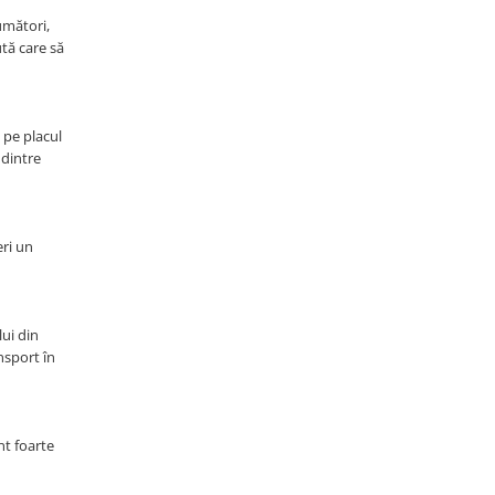
umători,
tă care să
 pe placul
 dintre
eri un
lui din
nsport în
nt foarte