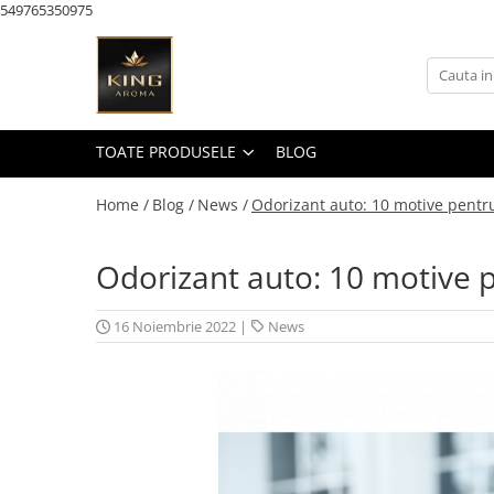
549765350975
Toate Produsele
KAROMA Parfum rufe
Pachete Karoma
TOATE PRODUSELE
BLOG
KAROMA Discovery – Seturi &
Testare
Home /
Blog /
News /
Odorizant auto: 10 motive pentru
Karoma 200 ml
Odorizant auto: 10 motive p
Karoma Cutii Cadou Lux
AROMATERAPIE & Casă
16 Noiembrie 2022
|
News
Pachete Uleiuri Parfumate
Aromaterapie
Pachete Tematice 5 Uleiuri
Parfumate Aromaterapie
Pachete Uni 5 Uleiuri Parfumate
Aromaterapie
Pachete 30 Uleiuri Parfumate