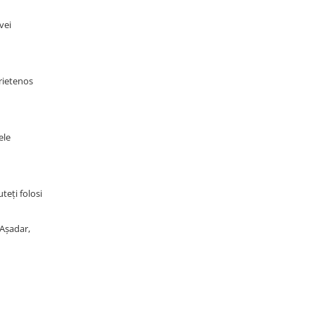
vei
rietenos
ele
teți folosi
 Așadar,