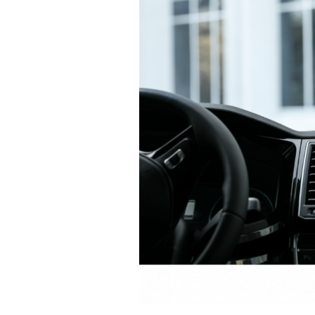
Aromaterapie
Ulei Parfumat Aromaterapie10 ml
Conuri & Bețe Parfumate
Pachet Bețisoare Parfumate HEM +
Ulei Parfumat Aromaterapie
Pachet Conuri Backflow HEM + Ulei
Parfumat Aromaterapie
Conuri Parfumate HEM 10 buc
Accesorii și Difuzoare
Difuzoare Uleiuri Clasice
Suporți Conuri & bețe parfumate
Suporți Conuri Backflow
PARFUMURI Casă & Auto
Pachete Odorizante Auto
Odorizante auto cu pulverizator
Odorizante de cameră cu bețe
ratan