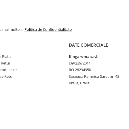
la mai multe in
Politica de Confidentialitate
DATE COMERCIALE
 Plata
Kingaroma s.r.l.
e Retur
J09/239/2011
Produselor
RO 28294950
de Retur
Soseaua Ramnicu Sarat nr. 43
Braila, Braila
L