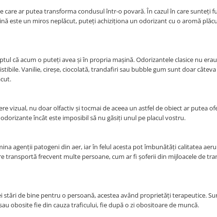
e care ar putea transforma condusul într-o povară. În cazul în care sunteți f
ină este un miros neplăcut, puteți achiziționa un odorizant cu o aromă plăcu
ptul că acum o puteți avea și în propria mașină. Odorizantele clasice nu erau
stibile. Vanilie, cireșe, ciocolată, trandafiri sau bubble gum sunt doar câteva
cut.
e vizual, nu doar olfactiv și tocmai de aceea un astfel de obiect ar putea of
odorizante încât este imposibil să nu găsiți unul pe placul vostru.
ina agenții patogeni din aer, iar în felul acesta pot îmbunătăți calitatea aeru
 transportă frecvent multe persoane, cum ar fi șoferii din mijloacele de tra
ei stări de bine pentru o persoană, acestea având proprietăți terapeutice. Su
au obosite fie din cauza traficului, fie după o zi obositoare de muncă.