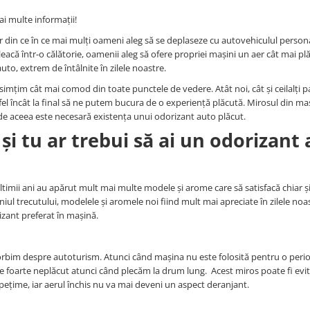
ai multe informații!
ar din ce în ce mai mulți oameni aleg să se deplaseze cu autovehiculul persona
eacă într-o călătorie, oamenii aleg să ofere propriei mașini un aer cât mai plă
uto, extrem de întâlnite în zilele noastre.
imțim cât mai comod din toate punctele de vedere. Atât noi, cât și ceilalți p
tfel încât la final să ne putem bucura de o experiență plăcută. Mirosul din ma
 de aceea este necesară existența unui odorizant auto plăcut.
și tu ar trebui să ai un odorizant
ltimii ani au apărut mult mai multe modele și arome care să satisfacă chiar și
l trecutului, modelele și aromele noi fiind mult mai apreciate în zilele noas
izant preferat în mașină.
vorbim despre autoturism. Atunci când mașina nu este folosită pentru o peri
e foarte neplăcut atunci când plecăm la drum lung. Acest miros poate fi evit
ețime, iar aerul închis nu va mai deveni un aspect deranjant.