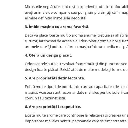
Profesional
Mirosurile neplăcute sunt niște experiențe total inconfortabil
Sisteme de Parfumare HoReCa &
aveți animale de companie sau pur și simplu simțiți că în maș
Comercial
elimine definitiv mirosurile nedorite.
Difuzoare de arome Profesionale
3. Îmbie mașina cu aroma favorită.
Rezerve pentru difuzoare de arome
Dacă vă place foarte mult o aromă anume, trebuie să aflați fa
HoReCa
tuturor, iar tocmai de aceea s-au dezvoltat aromele noi și irezi
aromele care îți pot transforma mașina într-un mediu mai plă
Producție și Creație Lumânări
4. Oferă un design plăcut.
Ceruri și materii prime pentru
lumânări
Odorizantele auto au evoluat foarte mult și din punct de veder
Parfumuri pentru Lumânări,
design foarte plăcut. Există atât de multe modele și forme de 
Sapunuri & Aromaterapie
5. Are proprietăți dezinfectante.
Materii Prime & Substanțe (Hobby
Există multe tipuri de odorizante care au capacitatea de a elim
& Tech)
mașină. Acestea sunt recomandate mai ales pentru șoferii care
Ambalaje și Recipiente
comun sau taximetriștii.
Profesionale
6. Are proprietăți terapeutice.
Flacoane & Recipiente
Există multe arome care contribuie la relaxarea și crearea un
Cutii carton și soluții de expediere
importante mai ales pentru persoanele care se simt stresate s
Soluții Retail, B2B & Display