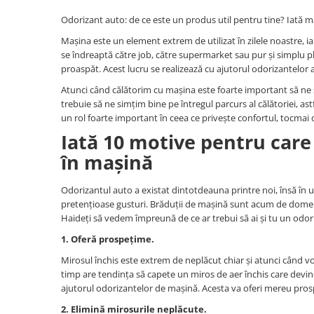
Difuzoare profesionale de parfum
Odorizant auto: de ce este un produs util pentru tine? Iată m
Rezerve parfum pentru difuzoare
Mașina este un element extrem de utilizat în zilele noastre, i
de parfum
se îndreaptă către job, către supermarket sau pur și simplu pl
proaspăt. Acest lucru se realizează cu ajutorul odorizantelor a
CADOURI & Evenimente
Atunci când călătorim cu mașina este foarte important să ne s
Produse Religioase
trebuie să ne simțim bine pe întregul parcurs al călătoriei, as
Consumabile Ritualice
un rol foarte important în ceea ce privește confortul, tocmai
Candele și Lumânări
Iată 10 motive pentru care 
Evenimente Speciale
în mașină
Lumânări cununie / botez
Odorizantul auto a existat dintotdeauna printre noi, însă în u
Cutii Dar / Trusou
pretențioase gusturi. Brăduții de mașină sunt acum de domeniu
Decor & Obiecte Design
Haideți să vedem împreună de ce ar trebui să ai și tu un odor
Oglinzi decorative
1. Oferă prospețime.
Ceasuri Vinil
Mirosul închis este extrem de neplăcut chiar și atunci când 
CRACIUN
timp are tendința să capete un miros de aer închis care devin
ajutorul odorizantelor de mașină. Acesta va oferi mereu prosp
B2B / Profesional
Bază lichide VG/PG – DIY &
2. Elimină mirosurile neplăcute.