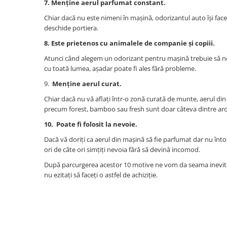
7. Menține aerul parfumat constant.
(Volume Mari)
Chiar dacă nu este nimeni în mașină, odorizantul auto își face 
Parfum pentru rufe (Bax/Vrac)
deschide portiera.
Uleiuri parfumate aromaterapie
8. Este prietenos cu animalele de companie și copiii.
(Pachete/Bax)
Atunci când alegem un odorizant pentru mașină trebuie să ne 
Odorizante Auto cu Pulverizator
cu toată lumea, așadar poate fi ales fără probleme.
(Pachete/Bax)
PROMOTII
9.
Menține aerul curat.
Chiar dacă nu vă aflați într-o zonă curată de munte, aerul din
precum forest, bamboo sau fresh sunt doar câteva dintre arom
10. Poate fi folosit la nevoie.
Dacă vă doriți ca aerul din mașină să fie parfumat dar nu întot
ori de câte ori simțiți nevoia fără să devină incomod.
După parcurgerea acestor 10 motive ne vom da seama inevita
nu ezitați să faceți o astfel de achiziție.