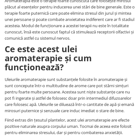
Aromaterapia este o terapie foarte cunoscută care folosește mirosul
plăcut al esențelor pentru inducerea unei stări de bine generale. Este o
terapie foarte puternică care poate elimina stresul din jurul și mintea
unei persoane și poate combate anxietatea indiferent care ar fi stadiul
acesteia. Modul de funcționare a acestei terapii nu este în totalitate
cunoscut, însă este cunoscut faptul că stimulează receptorii olfactivi și
comunică astfel cu sistemul nervos.
Ce este acest ulei
aromaterapie și cum
funcționează?
Uleiurile aromaterapie sunt substanțele folosite în aromaterapie și
sunt concepute într-o multitudine de arome care pot stârni simțuri
pentru foarte multe persoane. Acestea sunt niște substanțe care nu
pot fi ingerate și astfel de folosesc doar prin intermediul difuzoarelor
care folosesc apă. Uleiurile se diluează într-o cantitate de apă și emană
mirosuri puternice și senzuale care induc imediat o stare de bine.
Fiind extras din țesutul plantelor, acest ulei aromaterapie are efecte
pozitive naturale asupra corpului uman. Tocmai de aceea este folosit
pentru eliminarea stresului, dar și pentru combaterea anxietății.