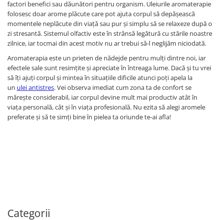
factori benefici sau dăunători pentru organism. Uleiurile aromaterapie
folosesc doar arome plăcute care pot ajuta corpul să depășească
momentele neplăcute din viață sau pur și simplu să se relaxeze după o
zi stresantă. Sistemul olfactiv este în strânsă legătură cu stările noastre
zilnice, iar tocmai din acest motiv nu ar trebui să-l neglijăm niciodată.
Aromaterapia este un prieten de nădejde pentru mulți dintre noi, iar
efectele sale sunt resimțite și apreciate în întreaga lume. Dacă și tu vrei
să îți ajuți corpul și mintea în situațiile dificile atunci poți apela la
un
ulei a
ntistres
. Vei observa imediat cum zona ta de confort se
mărește considerabil, iar corpul devine mult mai productiv atât în
viața personală, cât și în viața profesională. Nu ezita să alegi aromele
preferate și să te simți bine în pielea ta oriunde te-ai afla!
Categorii