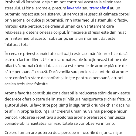
Probabil vă întrebați deja cum pot contribui acestea la eliminarea
stresului. Ei bine, aromele, precum
lavanda
sau
trandafirul
au un
puternic impact asupra sistemului nervos și reușesc să calmeze corpul
prin aroma lor dulce și puternică. Prin intermediul sistemului olfactiv,
mirosul este perceput de creierul uman ca un tratament care
relaxează și detensionează corpul. În fiecare zi stresul este diminuat
prin intermediul acestor substanțe, iar la un moment dat este
înlăturat total.
În ceea ce privește anxietatea, situația este asemănătoare chiar dacă
este un factor diferit. Uleiurile aromaterapie funcționează tot pe cale
olfactivă, numai că de data aceasta este nevoie de arome plăcute de
către persoana în cauză. Dacă vanilia sau portocala sunt două arome
care conferă o stare de confort și liniște pentru o persoană, atunci
acelea trebuiesc folosite.
Aroma favorită contribuie considerabil la reducerea stării de anxietate
deoarece oferă o stare de liniște și înlătură nesiguranța și chiar frica. Cu
ajutorul uleiului favorit te poți simți în siguranță oriunde chiar dacă nu
te aflii în propria locuință, iar creierul uman nu va mai percepe niciun
pericol. Folosirea repetitivă a acelorași arome preferate diminuează
considerabil anxietatea, iar rezultatele se vor observa în timp.
Creierul uman are puterea de a percepe mirosurile din jur ca niște