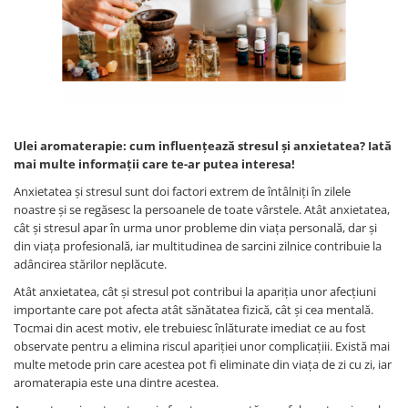
Profesionale
Accesorii și Difuzoare
Flacoane & Recipiente
Difuzoare Uleiuri Clasice
Cutii carton și soluții de expediere
Suporți Conuri & bețe parfumate
Soluții Retail, B2B & Display
Suporți Conuri Backflow
(Volume Mari)
Parfum pentru rufe (Bax/Vrac)
Ulei aromaterapie: cum influențează stresul și anxietatea? Iată
Uleiuri parfumate aromaterapie
mai multe informații care te-ar putea interesa!
(Pachete/Bax)
Anxietatea și stresul sunt doi factori extrem de întâlniți în zilele
Odorizante Auto cu Pulverizator
noastre și se regăsesc la persoanele de toate vârstele. Atât anxietatea,
(Pachete/Bax)
cât și stresul apar în urma unor probleme din viața personală, dar și
din viața profesională, iar multitudinea de sarcini zilnice contribuie la
adâncirea stărilor neplăcute.
Atât anxietatea, cât și stresul pot contribui la apariția unor afecțiuni
importante care pot afecta atât sănătatea fizică, cât și cea mentală.
Tocmai din acest motiv, ele trebuiesc înlăturate imediat ce au fost
observate pentru a elimina riscul apariției unor complicațiii. Există mai
multe metode prin care acestea pot fi eliminate din viața de zi cu zi, iar
aromaterapia este una dintre acestea.