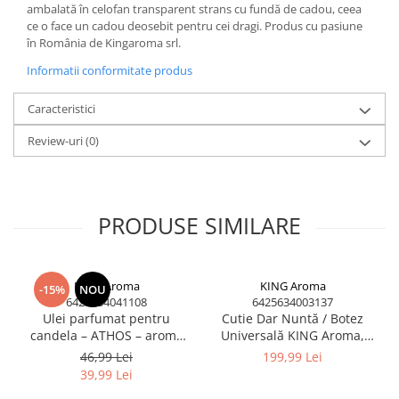
ambalată în celofan transparent strans cu fundă de cadou, ceea
ce o face un cadou deosebit pentru cei dragi. Produs cu pasiune
în România de Kingaroma srl.
Informatii conformitate produs
Caracteristici
Review-uri
(0)
PRODUSE SIMILARE
KING Aroma
KING Aroma
-15%
NOU
6425634041108
6425634003137
Ulei parfumat pentru
Cutie Dar Nuntă / Botez
candela – ATHOS – aroma
Universală KING Aroma,
liturgică cu Smirna, Mir și
MDF 30 cm, Capac cu Fantă
46,99 Lei
199,99 Lei
Nard – 500 ml
Ascunsă, Design Elegant,
39,99 Lei
Serii Limitate