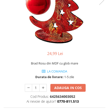
Profesionale
Accesorii și Difuzoare
Flacoane & Recipiente
Difuzoare Uleiuri Clasice
Cutii carton și soluții de expediere
Suporți Conuri & bețe parfumate
Soluții Retail, B2B & Display
Suporți Conuri Backflow
(Volume Mari)
Parfum pentru rufe (Bax/Vrac)
Uleiuri parfumate aromaterapie
(Pachete/Bax)
24,99 Lei
Odorizante Auto cu Pulverizator
(Pachete/Bax)
Brad Rosu din MDF cu glob mare
LA COMANDA
Durata de livrare:
1-5 zile
ADAUGA IN COS
Cod Produs:
6425634003052
Ai nevoie de ajutor?
0770-811.513