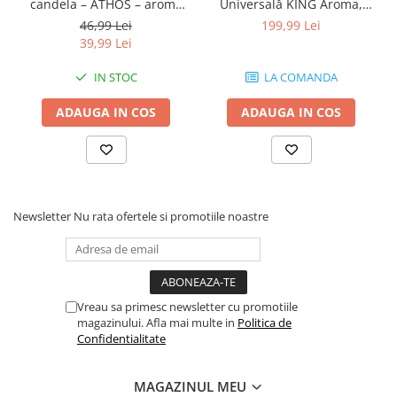
candela – ATHOS – aroma
Universală KING Aroma,
liturgică cu Smirna, Mir și
MDF 30 cm, Capac cu Fantă
46,99 Lei
199,99 Lei
Nard – 500 ml
Ascunsă, Design Elegant,
39,99 Lei
Serii Limitate
IN STOC
LA COMANDA
ADAUGA IN COS
ADAUGA IN COS
Newsletter
Nu rata ofertele si promotiile noastre
Vreau sa primesc newsletter cu promotiile
magazinului. Afla mai multe in
Politica de
Confidentialitate
MAGAZINUL MEU