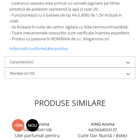
- Cadranul ceasului este printat cu cernelă pigment pe hîrtie
sintetică de poliester rezistentă la apă și raze UV.
- Funcționează cu o baterie de tip AA (LR06) de 1,5V inclusă in
colet.
- Se livrează în cutie de carton sigilată cu folie termocontractibilă.
- Toate mecanismele ceasurilor sunt verificate înaintea expedierii.
- Produs cu pasiune în ROMÂNIA de s.c. Kingaroma srl.
Informatii conformitate produs
Caracteristici
Review-uri
(0)
PRODUSE SIMILARE
KING Aroma
KING Aroma
-15%
NOU
6425634041108
6425634003137
Ulei parfumat pentru
Cutie Dar Nuntă / Botez