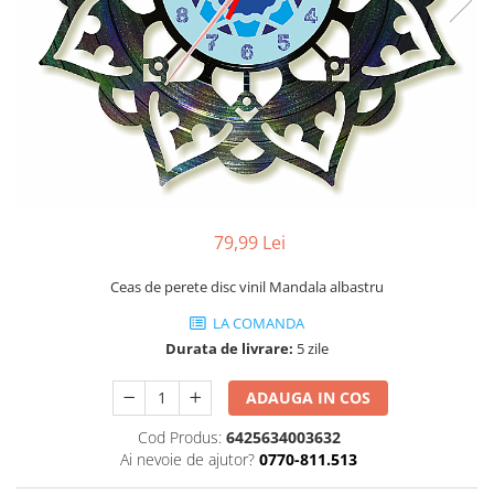
Profesionale
Accesorii și Difuzoare
Flacoane & Recipiente
Difuzoare Uleiuri Clasice
Cutii carton și soluții de expediere
Suporți Conuri & bețe parfumate
Soluții Retail, B2B & Display
Suporți Conuri Backflow
(Volume Mari)
Parfum pentru rufe (Bax/Vrac)
Uleiuri parfumate aromaterapie
(Pachete/Bax)
79,99 Lei
Odorizante Auto cu Pulverizator
(Pachete/Bax)
Ceas de perete disc vinil Mandala albastru
LA COMANDA
Durata de livrare:
5 zile
ADAUGA IN COS
Cod Produs:
6425634003632
Ai nevoie de ajutor?
0770-811.513