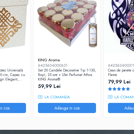
KING Aroma
6425634000631
64256340031
otez Universală
Set 20 Candele Decorative Tip 1-130,
Ceas de perete d
0 cm, Capac cu
Roșii, 25 ore + Ulei Parfumat Athos
Flame
ign Elegant,
KING Aroma®
79,99 Lei
59,99 Lei
LA COMANDA
LA COMA
n cos
Adauga in cos
Adau