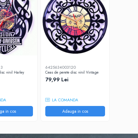
13
6425634003120
64256340
isc vinil Harley
Ceas de perete disc vinil Vintage
Ceas de peret
79,99 Lei
79,99 Le
NDA
LA COMANDA
LA CO
ga in cos
Adauga in cos
A