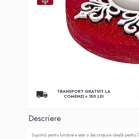
Aromaterapie
Ulei Parfumat Aromaterapie10 ml
Conuri & Bețe Parfumate
Pachet Bețisoare Parfumate HEM + Ulei
Parfumat Aromaterapie
Pachet Conuri Backflow HEM + Ulei
Parfumat Aromaterapie
Conuri Parfumate HEM 10 buc
Accesorii și Difuzoare
Difuzoare Uleiuri Clasice
Suporți Conuri & bețe parfumate
TRANSPORT GRATUIT LA
Suporți Conuri Backflow
COMENZI > 150 LEI
PARFUMURI Casă & Auto
Pachete Odorizante Auto
Descriere
Odorizante auto cu pulverizator
Odorizante de cameră cu bețe
Suportul pentru lumânare este o decorațiune ideală pentru Cr
ratan