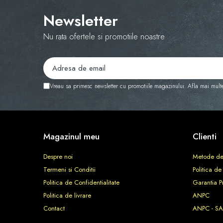
Parfum pentru rufe (Bax/Vrac)
Newsletter
Uleiuri parfumate aromaterapie
(Pachete/Bax)
Nu rata ofertele si promotiile noastre
Odorizante Auto cu Pulverizator
(Pachete/Bax)
PROMOTII
Vreau sa primesc newsletter cu promotiile magazinului. Afla mai mult
Magazinul meu
Clienti
Despre noi
Metode de
Termeni si Conditii
Politica de
Politica de Confidentialitate
Garantia P
Politica de livrare
ANPC
Contact
ANPC - SA