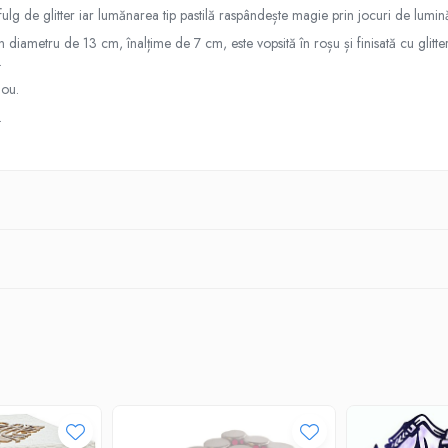
fulg de glitter iar lumănarea tip pastilă raspândește magie prin jocuri de lumin
ametru de 13 cm, înalțime de 7 cm, este vopsită în roșu și finisată cu glitte
m.
dou.
.