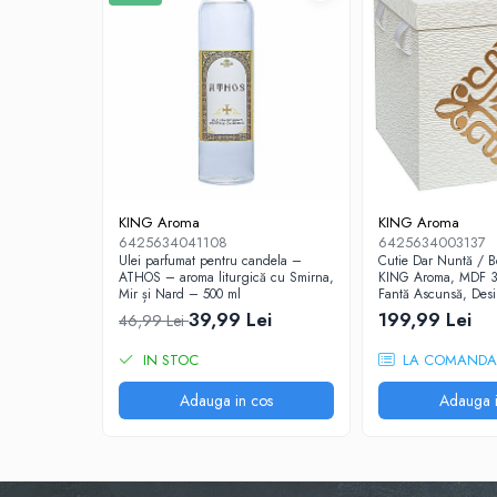
Profesional
Sisteme de Parfumare HoReCa &
Comercial
Difuzoare de arome Profesionale
Rezerve pentru difuzoare de arome
HoReCa
Producție și Creație Lumânări
Ceruri și materii prime pentru lumânări
KING Aroma
KING Aroma
6425634041108
6425634003137
Parfumuri pentru Lumânări, Sapunuri &
Ulei parfumat pentru candela –
Cutie Dar Nuntă / B
Aromaterapie
ATHOS – aroma liturgică cu Smirna,
KING Aroma, MDF 3
Mir și Nard – 500 ml
Fantă Ascunsă, Des
Materii Prime & Substanțe (Hobby
Serii Limitate
39,99 Lei
199,99 Lei
& Tech)
46,99 Lei
Ambalaje și Recipiente
IN STOC
LA COMANDA
Profesionale
Adauga in cos
Adauga i
Flacoane & Recipiente
Cutii carton și soluții de expediere
Soluții Retail, B2B & Display
(Volume Mari)