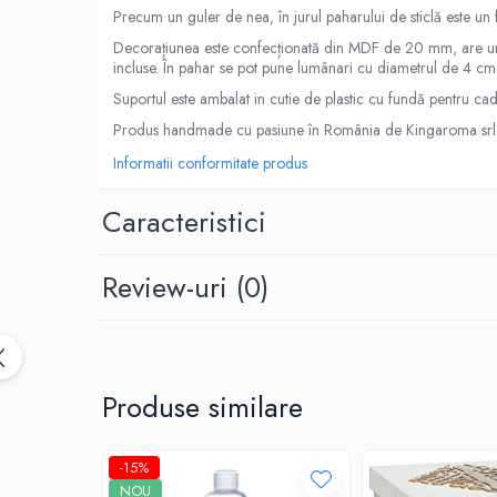
Precum un guler de nea, în jurul paharului de sticlă este un 
Difuzoare profesionale de parfum
Decorațiunea este confecționată din MDF de 20 mm, are un di
Rezerve parfum pentru difuzoare
incluse. În pahar se pot pune lumânari cu diametrul de 4 c
de parfum
Suportul este ambalat in cutie de plastic cu fundă pentru ca
CADOURI & Evenimente
Produs handmade cu pasiune în România de Kingaroma srl
Produse Religioase
Informatii conformitate produs
Consumabile Ritualice
Candele și Lumânări
Caracteristici
Evenimente Speciale
Lumânări cununie / botez
Review-uri
(0)
Cutii Dar / Trusou
Decor & Obiecte Design
Oglinzi decorative
Ceasuri Vinil
Produse similare
CRACIUN
B2B / Profesional
-15%
Bază lichide VG/PG – DIY &
NOU