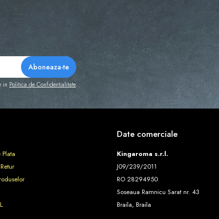
e in
Politica de Confidentialitate
Date comerciale
 Plata
Kingaroma s.r.l.
 Retur
J09/239/2011
roduselor
RO 28294950
Soseaua Ramnicu Sarat nr. 43
L
Braila, Braila