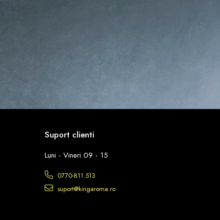
Suport clienti
Luni - Vineri 09 - 15
0770-811.513
suport@kingaroma.ro