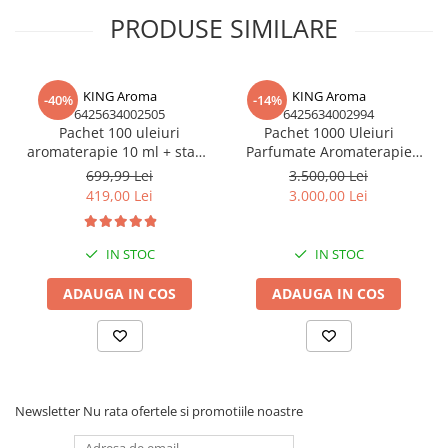
PRODUSE SIMILARE
KING Aroma
KING Aroma
-40%
-14%
6425634002505
6425634002994
Pachet 100 uleiuri
Pachet 1000 Uleiuri
aromaterapie 10 ml + stand
Parfumate Aromaterapie
expo – set retail, display,
B2B, diverse arome,
699,99 Lei
3.500,00 Lei
revânzare | King Aroma
Kingaroma, 1000 x 10 ml
419,00 Lei
3.000,00 Lei
IN STOC
IN STOC
ADAUGA IN COS
ADAUGA IN COS
Newsletter
Nu rata ofertele si promotiile noastre