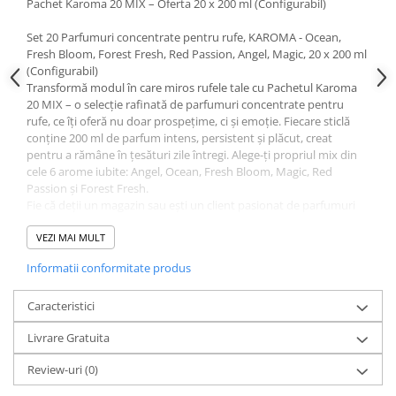
Pachet Karoma 20 MIX – Oferta 20 x 200 ml (Configurabil)
Profesional
Sisteme de Parfumare HoReCa &
Set 20 Parfumuri concentrate pentru rufe, KAROMA - Ocean,
Comercial
Fresh Bloom, Forest Fresh, Red Passion, Angel, Magic, 20 x 200 ml
(Configurabil)
Difuzoare de arome Profesionale
Transformă modul în care miros rufele tale cu Pachetul Karoma
Rezerve pentru difuzoare de arome
20 MIX – o selecție rafinată de parfumuri concentrate pentru
rufe, ce îți oferă nu doar prospețime, ci și emoție. Fiecare sticlă
HoReCa
conține 200 ml de parfum intens, persistent și plăcut, creat
Producție și Creație Lumânări
pentru a rămâne în țesături zile întregi. Alege-ți propriul mix din
cele 6 arome iubite: Angel, Ocean, Fresh Bloom, Magic, Red
Ceruri și materii prime pentru
Passion și Forest Fresh.
lumânări
Fie că deții un magazin sau ești un client pasionat de parfumuri
Parfumuri pentru Lumânări,
de rufe, acest pachet configurabil este soluția inteligentă care îți
Sapunuri & Aromaterapie
aduce libertate, diversitate și un preț excelent per bucată.
VEZI MAI MULT
Materii Prime & Substanțe (Hobby
Descoperă pachetul Karoma 20 MIX – soluția ideală pentru clienții
Informatii conformitate produs
& Tech)
care doresc diversitate, flexibilitate și un preț avantajos per
bucată.
Ambalaje și Recipiente
Conținut standard pachet::
Caracteristici
Profesionale
3 × Angel
Livrare Gratuita
3 × Ocean
Flacoane & Recipiente
3 × Fresh Bloom
Cutii carton și soluții de expediere
Review-uri
(0)
3 × Magic
Soluții Retail, B2B & Display
4 × Red Passion