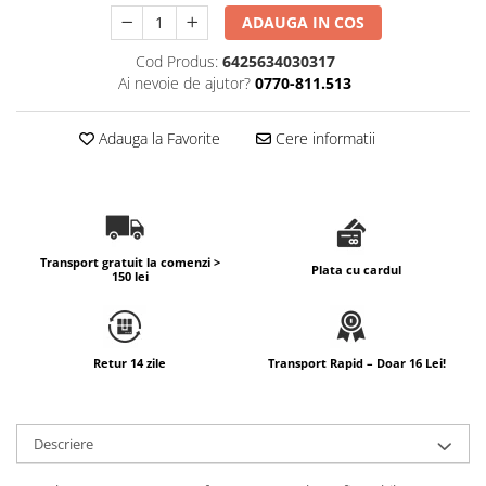
ADAUGA IN COS
Difuzoare profesionale de parfum
Rezerve parfum pentru difuzoare
Cod Produs:
6425634030317
de parfum
Ai nevoie de ajutor?
0770-811.513
CADOURI & Evenimente
Adauga la Favorite
Cere informatii
Produse Religioase
Consumabile Ritualice
Candele și Lumânări
Evenimente Speciale
Transport gratuit la comenzi >
Lumânări cununie / botez
Plata cu cardul
150 lei
Cutii Dar / Trusou
Decor & Obiecte Design
Oglinzi decorative
Retur 14 zile
Transport Rapid – Doar 16 Lei!
Ceasuri Vinil
CRACIUN
Descriere
B2B / Profesional
Bază lichide VG/PG – DIY &