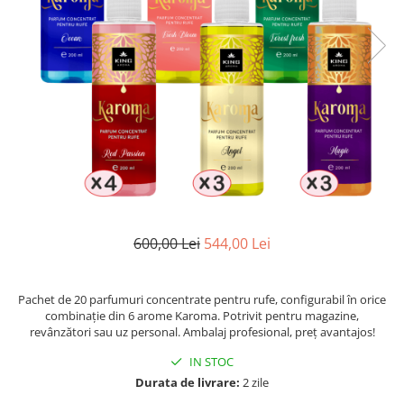
Aromaterapie
Ulei Parfumat Aromaterapie10 ml
Conuri & Bețe Parfumate
Pachet Bețisoare Parfumate HEM +
Ulei Parfumat Aromaterapie
Pachet Conuri Backflow HEM + Ulei
Parfumat Aromaterapie
Conuri Parfumate HEM 10 buc
Accesorii și Difuzoare
Difuzoare Uleiuri Clasice
600,00 Lei
544,00 Lei
Suporți Conuri & bețe parfumate
Suporți Conuri Backflow
Pachet de 20 parfumuri concentrate pentru rufe, configurabil în orice
PARFUMURI Casă & Auto
combinație din 6 arome Karoma. Potrivit pentru magazine,
Pachete Odorizante Auto
revânzători sau uz personal. Ambalaj profesional, preț avantajos!
Odorizante auto cu pulverizator
IN STOC
Odorizante de cameră cu bețe
Durata de livrare:
2 zile
ratan