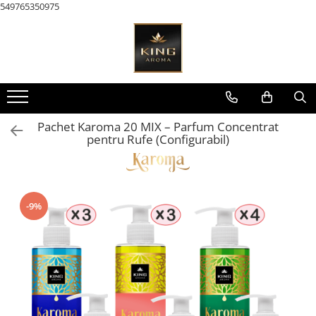
549765350975
Toate Produsele
KAROMA Parfum rufe
Pachete Karoma
KAROMA Discovery – Seturi &
Pachet Karoma 20 MIX – Parfum Concentrat
Testare
pentru Rufe (Configurabil)
Karoma 200 ml
Karoma Cutii Cadou Lux
AROMATERAPIE & Casă
-9%
Pachete Uleiuri Parfumate
Aromaterapie
Pachete Tematice 5 Uleiuri
Parfumate Aromaterapie
Pachete Uni 5 Uleiuri Parfumate
Aromaterapie
Pachete 30 Uleiuri Parfumate