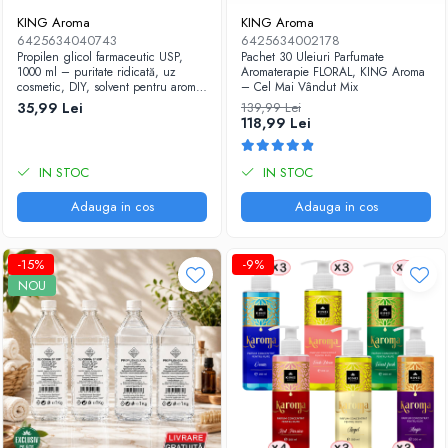
KING Aroma
KING Aroma
6425634040743
6425634002178
Propilen glicol farmaceutic USP,
Pachet 30 Uleiuri Parfumate
1000 ml – puritate ridicată, uz
Aromaterapie FLORAL, KING Aroma
cosmetic, DIY, solvent pentru arome,
– Cel Mai Vândut Mix
Kingaroma
35,99 Lei
139,99 Lei
118,99 Lei
IN STOC
IN STOC
Adauga in cos
Adauga in cos
-15%
-9%
NOU