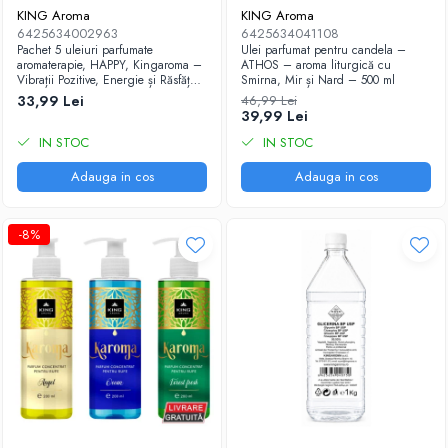
KING Aroma
KING Aroma
6425634002963
6425634041108
Pachet 5 uleiuri parfumate
Ulei parfumat pentru candela –
aromaterapie, HAPPY, Kingaroma –
ATHOS – aroma liturgică cu
Vibrații Pozitive, Energie și Răsfăț
Smirna, Mir și Nard – 500 ml
Senzual
33,99 Lei
46,99 Lei
39,99 Lei
IN STOC
IN STOC
Adauga in cos
Adauga in cos
-8%