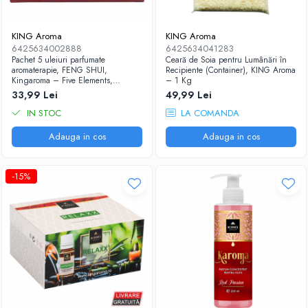
KING Aroma
KING Aroma
6425634002888
6425634041283
Pachet 5 uleiuri parfumate
Ceară de Soia pentru Lumânări în
aromaterapie, FENG SHUI,
Recipiente (Container), KING Aroma
Kingaroma – Five Elements,
– 1 Kg
Echilibru Energetic și Armonie
33,99 Lei
49,99 Lei
Totală
IN STOC
LA COMANDA
Adauga in cos
Adauga in cos
-15%