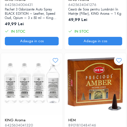
6425634004431
6425634041276
Pachet 3 Odorizante Auto Spray
Ceară de Soia pentru Lumânări în
BLACK EDITION – Leather, Speed
Matrițe (Pillar), KING Aroma – 1 Kg
Oud, Opium – 3 x 50 ml – King
49,99 Lei
Aroma
49,99 Lei
IN STOC
IN STOC
Adauga in cos
Adauga in cos
KING Aroma
HEM
6425634041320
8901810484146