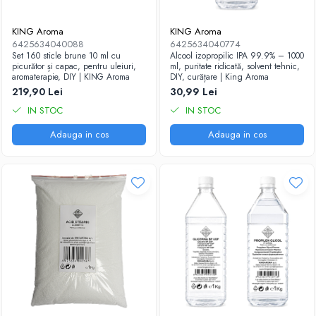
KING Aroma
KING Aroma
6425634040088
6425634040774
Set 160 sticle brune 10 ml cu
Alcool izopropilic IPA 99.9% – 1000
picurător și capac, pentru uleiuri,
ml, puritate ridicată, solvent tehnic,
aromaterapie, DIY | KING Aroma
DIY, curățare | King Aroma
219,90 Lei
30,99 Lei
IN STOC
IN STOC
Adauga in cos
Adauga in cos