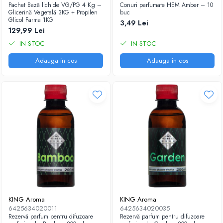
Pachet Bază lichide VG/PG 4 Kg –
Conuri parfumate HEM Amber – 10
Glicerină Vegetală 3KG + Propilen
buc
Glicol Farma 1KG
3,49 Lei
129,99 Lei
IN STOC
IN STOC
Adauga in cos
Adauga in cos
KING Aroma
KING Aroma
6425634020011
6425634020035
Rezervă parfum pentru difuzoare
Rezervă parfum pentru difuzoare