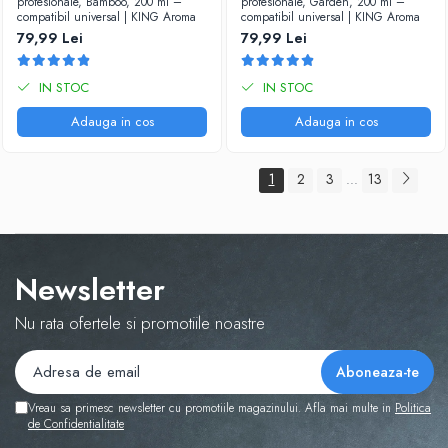
profesionale, Bamboo, 200 ml –
profesionale, Garden, 200 ml –
compatibil universal | KING Aroma
compatibil universal | KING Aroma
79,99 Lei
79,99 Lei
IN STOC
IN STOC
Adauga in cos
Adauga in cos
1
2
3
13
...
Newsletter
Nu rata ofertele si promotiile noastre
Vreau sa primesc newsletter cu promotiile magazinului. Afla mai multe in
Politica
de Confidentialitate