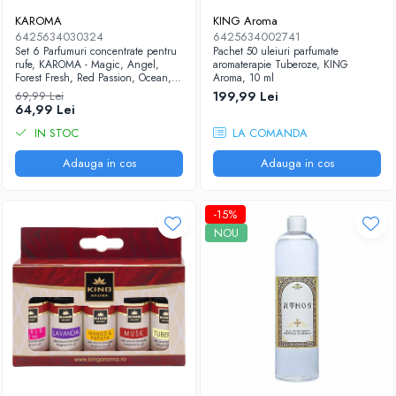
Accesorii și Difuzoare
KAROMA
KING Aroma
Flacoane & Recipiente
6425634030324
6425634002741
Difuzoare Uleiuri Clasice
Cutii carton și soluții de expediere
Set 6 Parfumuri concentrate pentru
Pachet 50 uleiuri parfumate
rufe, KAROMA - Magic, Angel,
aromaterapie Tuberoze, KING
Suporți Conuri & bețe parfumate
Soluții Retail, B2B & Display
Forest Fresh, Red Passion, Ocean,
Aroma, 10 ml
(Volume Mari)
Suporți Conuri Backflow
Fresh Bloom, 6 x 50 ml
69,99 Lei
199,99 Lei
64,99 Lei
Parfum pentru rufe (Bax/Vrac)
IN STOC
LA COMANDA
Uleiuri parfumate aromaterapie
(Pachete/Bax)
Adauga in cos
Adauga in cos
Odorizante Auto cu Pulverizator
(Pachete/Bax)
-15%
NOU