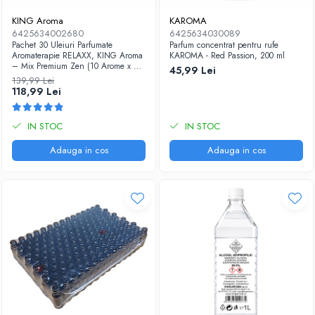
KING Aroma
KAROMA
6425634002680
6425634030089
Pachet 30 Uleiuri Parfumate
Parfum concentrat pentru rufe
Aromaterapie RELAXX, KING Aroma
KAROMA - Red Passion, 200 ml
– Mix Premium Zen (10 Arome x 3
45,99 Lei
Bucăți)
139,99 Lei
118,99 Lei
IN STOC
IN STOC
Adauga in cos
Adauga in cos