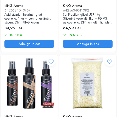
KING Aroma
KING Aroma
6425634040767
6425634041092
Acid stearic (Stearină) grad
Set Propilen glicol USP 1kg +
cosmetic, 1 kg – pentru lumânări,
Glicerină vegetală 1kg – PG VG,
săpun, DIY | KING Aroma
uz cosmetic, DIY, formulări lichide |
King Aroma
33,99 Lei
64,99 Lei
IN STOC
IN STOC
Adauga in cos
Adauga in cos
KING Aroma
KING Aroma