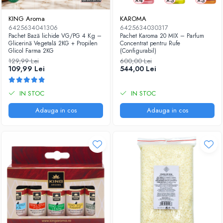
KING Aroma
KAROMA
6425634041306
6425634030317
Pachet Bază lichide VG/PG 4 Kg –
Pachet Karoma 20 MIX – Parfum
Glicerină Vegetală 2KG + Propilen
Concentrat pentru Rufe
Glicol Farma 2KG
(Configurabil)
129,99 Lei
600,00 Lei
109,99 Lei
544,00 Lei
IN STOC
IN STOC
Adauga in cos
Adauga in cos