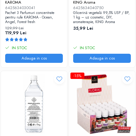
KAROMA
KING Aroma
6425634030041
6425634040750
Pachet 3 Parfumuri concentrate
Glicerină vegetală 99,5% USP / BP,
pentru rufe KAROMA - Ocean,
1 kg – uz cosmetic, DIY,
Angel, Forest fresh
aromaterapie, KING Aroma
129,99 Lei
35,99 Lei
119,99 Lei
IN STOC
IN STOC
Adauga in cos
Adauga in cos
-15%