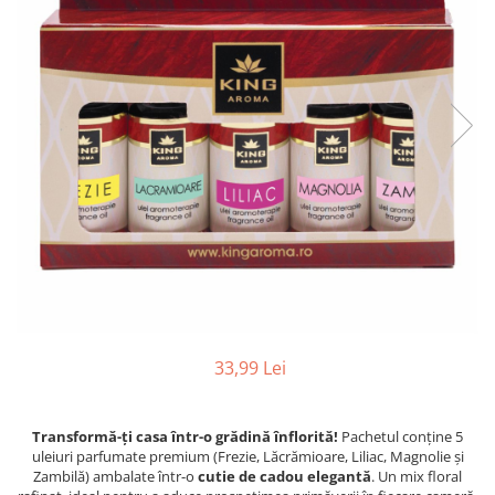
Profesionale
Accesorii și Difuzoare
Flacoane & Recipiente
Difuzoare Uleiuri Clasice
Cutii carton și soluții de expediere
Suporți Conuri & bețe parfumate
Soluții Retail, B2B & Display
Suporți Conuri Backflow
(Volume Mari)
Parfum pentru rufe (Bax/Vrac)
Uleiuri parfumate aromaterapie
(Pachete/Bax)
Odorizante Auto cu Pulverizator
(Pachete/Bax)
33,99 Lei
Transformă-ți casa într-o grădină înflorită!
Pachetul conține 5
uleiuri parfumate premium (Frezie, Lăcrămioare, Liliac, Magnolie și
Zambilă) ambalate într-o
cutie de cadou elegantă
. Un mix floral