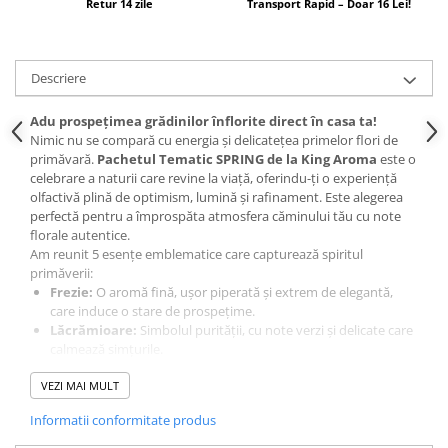
Retur 14 zile
Transport Rapid – Doar 16 Lei!
Descriere
Adu prospețimea grădinilor înflorite direct în casa ta!
Nimic nu se compară cu energia și delicatețea primelor flori de
primăvară.
Pachetul Tematic SPRING de la King Aroma
este o
celebrare a naturii care revine la viață, oferindu-ți o experiență
olfactivă plină de optimism, lumină și rafinament. Este alegerea
perfectă pentru a împrospăta atmosfera căminului tău cu note
florale autentice.
Am reunit 5 esențe emblematice care capturează spiritul
primăverii:
Frezie:
O aromă fină, ușor piperată și extrem de elegantă,
care induce o stare de prospețime.
Lăcrămioare:
Simbolul purității, cu note verzi și delicate care
calmează simțurile.
Liliac:
Esența inconfundabilă a serilor de primăvară, bogată și
VEZI MAI MULT
profund florală.
Magnolie:
Noblețe și senzualitate într-o aromă catifelată care
Informatii conformitate produs
emană lux.
Zambilă:
O explozie florală intensă și optimistă, care umple