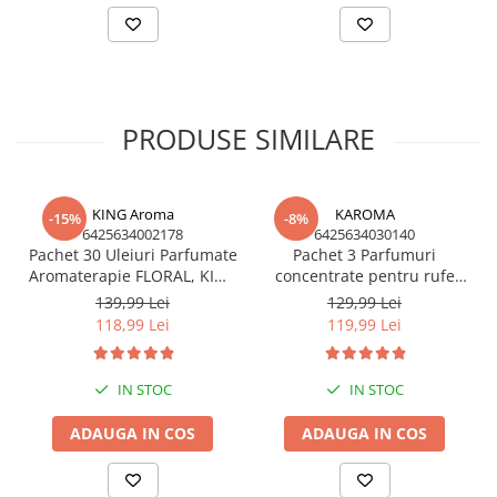
PRODUSE SIMILARE
KING Aroma
KAROMA
-15%
-8%
6425634002178
6425634030140
Pachet 30 Uleiuri Parfumate
Pachet 3 Parfumuri
Aromaterapie FLORAL, KING
concentrate pentru rufe
Aroma – Cel Mai Vândut Mix
KAROMA - Ocean, Angel,
139,99 Lei
129,99 Lei
Red Passion
118,99 Lei
119,99 Lei
IN STOC
IN STOC
ADAUGA IN COS
ADAUGA IN COS