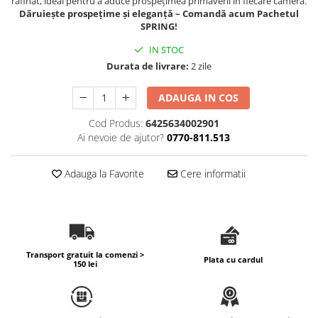
rafinat, ideal pentru a aduce prospețimea primăverii în fiecare cameră.
Dăruiește prospețime și eleganță – Comandă acum Pachetul
SPRING!
IN STOC
Durata de livrare:
2 zile
ADAUGA IN COS
Cod Produs:
6425634002901
Ai nevoie de ajutor?
0770-811.513
Adauga la Favorite
Cere informatii
Transport gratuit la comenzi >
Plata cu cardul
150 lei