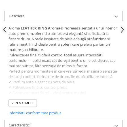
Profesional
Sisteme de Parfumare HoReCa &
Descriere
Comercial
Difuzoare de arome Profesionale
Aroma
LEATHER KING Aroma®
recreează senzația unui interior
Rezerve pentru difuzoare de arome
auto premium, oferind o atmosferă elegantă și sofisticată la
fiecare drum. Notele inspirate de piele adaugă profunzime și
HoReCa
rafinament, fiind ideale pentru șoferii care preferă parfumuri
Producție și Creație Lumânări
mature și echilibrate.
Pulverizarea fină îți oferă control total asupra intensității
Ceruri și materii prime pentru
parfumului — aplici exact cât dorești pentru un efect discret sau
lumânări
mai pronunțat, fără senzația de miros sufocant.
Parfumuri pentru Lumânări,
Perfect pentru momentele în care vrei să redai mașinii o senzație
Sapunuri & Aromaterapie
de lux și confort, fie înainte de drum, fie după utilizare intensă.
Materii Prime & Substanțe (Hobby
✔ Parfum auto elegant cu note de piele
& Tech)
✔ Pulverizare fină cu control precis
✔ Flacon compact 50 ml – ideal pentru mașină
Ambalaje și Recipiente
✔ Potrivit și pentru spații mici
Profesionale
✔ Produs fabricat în România
VEZI MAI MULT
✔ Design propriu KING Aroma® – marcă înregistrată
Flacoane & Recipiente
Informatii conformitate produs
Alege aroma care te reprezintă și transformă interiorul
Cutii carton și soluții de expediere
mașinii într-un spațiu premium cu parfumul auto KING
Soluții Retail, B2B & Display
Aroma®.
Caracteristici