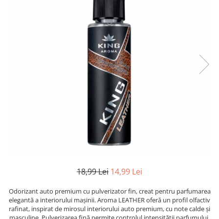
Aromaterapie
Ulei Parfumat Aromaterapie10 ml
Conuri & Bețe Parfumate
Pachet Bețisoare Parfumate HEM +
Ulei Parfumat Aromaterapie
Pachet Conuri Backflow HEM + Ulei
Parfumat Aromaterapie
Conuri Parfumate HEM 10 buc
Accesorii și Difuzoare
Difuzoare Uleiuri Clasice
Suporți Conuri & bețe parfumate
Suporți Conuri Backflow
PARFUMURI Casă & Auto
18,99 Lei
14,99 Lei
Pachete Odorizante Auto
Odorizante auto cu pulverizator
Odorizant auto premium cu pulverizator fin, creat pentru parfumarea
elegantă a interiorului mașinii. Aroma LEATHER oferă un profil olfactiv
Odorizante de cameră cu bețe
rafinat, inspirat de mirosul interiorului auto premium, cu note calde și
ratan
masculine. Pulverizarea fină permite controlul intensității parfumului.