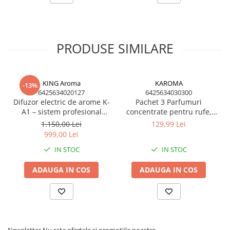
PRODUSE SIMILARE
KING Aroma
KAROMA
-13%
6425634020127
6425634030300
Difuzor electric de arome K-
Pachet 3 Parfumuri
A1 – sistem profesional
concentrate pentru rufe,
parfumare HoReCa &
KAROMA - Fresh Bloom,
1.150,00 Lei
129,99 Lei
comercial
Forest Fresh, Magic
999,00 Lei
IN STOC
IN STOC
ADAUGA IN COS
ADAUGA IN COS