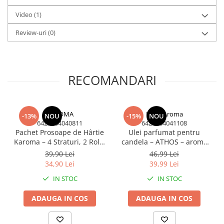
Disponibil și în pachete de arome pentru experiențe variate.
(Volume Mari)
Video
(1)
Parfum pentru rufe (Bax/Vrac)
Review-uri
(0)
Uleiuri parfumate aromaterapie
(Pachete/Bax)
Odorizante Auto cu Pulverizator
(Pachete/Bax)
RECOMANDARI
PROMOTII
KAROMA
KING Aroma
-13%
NOU
-15%
NOU
6425634040811
6425634041108
Pachet Prosoape de Hârtie
Ulei parfumat pentru
Karoma – 4 Straturi, 2 Role,
candela – ATHOS – aroma
320 Foi
liturgică cu Smirna, Mir și
39,90 Lei
46,99 Lei
Nard – 500 ml
34,90 Lei
39,99 Lei
IN STOC
IN STOC
ADAUGA IN COS
ADAUGA IN COS