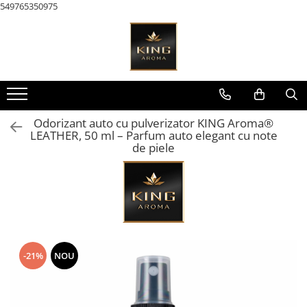
549765350975
Toate Produsele
KAROMA Parfum rufe
Pachete Karoma
KAROMA Discovery – Seturi &
Odorizant auto cu pulverizator KING Aroma®
Testare
LEATHER, 50 ml – Parfum auto elegant cu note
de piele
Karoma 200 ml
Karoma Cutii Cadou Lux
AROMATERAPIE & Casă
Pachete Uleiuri Parfumate
Aromaterapie
Pachete Tematice 5 Uleiuri
-21%
NOU
Parfumate Aromaterapie
Pachete Uni 5 Uleiuri Parfumate
Aromaterapie
Pachete 30 Uleiuri Parfumate