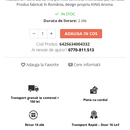
Produs fabricat în România, design propriu KING Aroma.
Difuzoare profesionale de parfum
IN STOC
Rezerve parfum pentru difuzoare
Durata de livrare:
2 zile
de parfum
CADOURI & Evenimente
ADAUGA IN COS
Produse Religioase
Cod Produs:
6425634004332
Consumabile Ritualice
Ai nevoie de ajutor?
0770-811.513
Candele și Lumânări
Evenimente Speciale
Adauga la Favorite
Cere informatii
Lumânări cununie / botez
Cutii Dar / Trusou
Decor & Obiecte Design
Oglinzi decorative
Transport gratuit la comenzi >
Plata cu cardul
150 lei
Ceasuri Vinil
CRACIUN
B2B / Profesional
Retur 14 zile
Transport Rapid – Doar 16 Lei!
Bază lichide VG/PG – DIY &