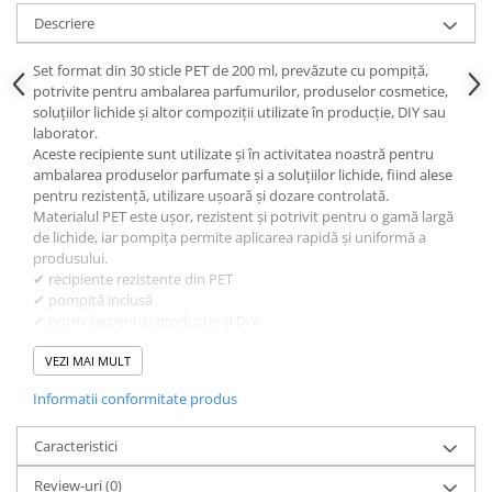
Descriere
Set format din 30 sticle PET de 200 ml, prevăzute cu pompiță,
potrivite pentru ambalarea parfumurilor, produselor cosmetice,
soluțiilor lichide și altor compoziții utilizate în producție, DIY sau
laborator.
Aceste recipiente sunt utilizate și în activitatea noastră pentru
ambalarea produselor parfumate și a soluțiilor lichide, fiind alese
pentru rezistență, utilizare ușoară și dozare controlată.
Materialul PET este ușor, rezistent și potrivit pentru o gamă largă
de lichide, iar pompița permite aplicarea rapidă și uniformă a
produsului.
✔ recipiente rezistente din PET
✔ pompiță inclusă
✔ potrivite pentru producție și DIY
✔ utilizate și de KING Aroma
✔ ambalaj sigur pentru lichide
VEZI MAI MULT
✔ dozare ușoară
Informatii conformitate produs
✔ transparență optică bună
✔ claritate ridicată
✔ material PET de calitate
Caracteristici
✔ aspect profesional
Review-uri
(0)
✔ finisaj curat