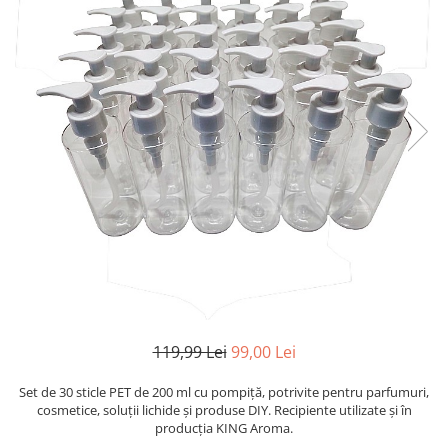
Profesionale
Accesorii și Difuzoare
Flacoane & Recipiente
Difuzoare Uleiuri Clasice
Cutii carton și soluții de expediere
Suporți Conuri & bețe parfumate
Soluții Retail, B2B & Display
Suporți Conuri Backflow
(Volume Mari)
Parfum pentru rufe (Bax/Vrac)
Uleiuri parfumate aromaterapie
(Pachete/Bax)
Odorizante Auto cu Pulverizator
(Pachete/Bax)
119,99 Lei
99,00 Lei
Set de 30 sticle PET de 200 ml cu pompiță, potrivite pentru parfumuri,
cosmetice, soluții lichide și produse DIY. Recipiente utilizate și în
producția KING Aroma.