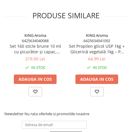
PRODUSE SIMILARE
KING Aroma
KING Aroma
6425634040088
6425634041092
Set 160 sticle brune 10 ml
Set Propilen glicol USP 1kg +
cu picurător și capac,
Glicerină vegetală 1kg – PG
pentru uleiuri,
VG, uz cosmetic, DIY,
219,90 Lei
64,99 Lei
aromaterapie, DIY | KING
formulări lichide | King
IN STOC
IN STOC
Aroma
Aroma
ADAUGA IN COS
ADAUGA IN COS
Newsletter
Nu rata ofertele si promotiile noastre