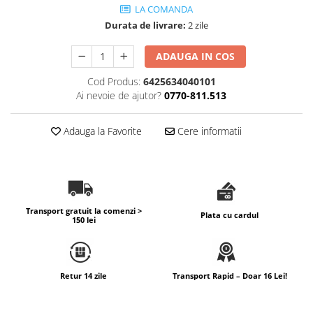
LA COMANDA
Durata de livrare:
2 zile
ADAUGA IN COS
Cod Produs:
6425634040101
Ai nevoie de ajutor?
0770-811.513
Adauga la Favorite
Cere informatii
Transport gratuit la comenzi >
Plata cu cardul
150 lei
Retur 14 zile
Transport Rapid – Doar 16 Lei!