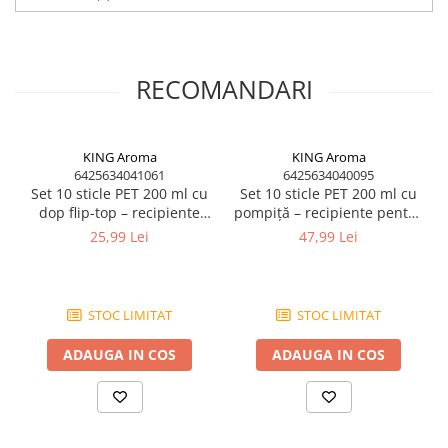
✔ potrivit pentru produse de prezentare
✔ ideale pentru parfumuri și cosmetice
✔ set potrivit pentru producție sau revânzare
Domenii de utilizare
RECOMANDARI
– parfumuri
– odorizante
– cosmetice
– soluții lichide
KING Aroma
KING Aroma
– produse handmade
6425634041061
6425634040095
– laborator
Set 10 sticle PET 200 ml cu
Set 10 sticle PET 200 ml cu
– DIY
dop flip-top – recipiente
pompiță – recipiente pentru
– producție
pentru cosmetice,
parfumuri, cosmetice,
25,99 Lei
47,99 Lei
– revânzare
parfumuri, soluții | KING
soluții | KING Aroma
– mostre
Aroma
– produse de curățare
Setul este potrivit pentru producători, magazine, laboratoare și
STOC LIMITAT
STOC LIMITAT
utilizatori care au nevoie de recipiente practice pentru lichide.
ADAUGA IN COS
ADAUGA IN COS