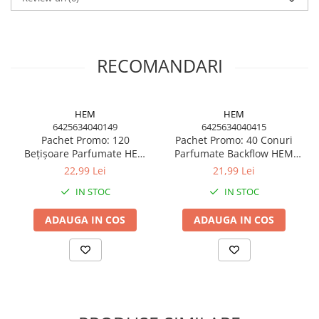
Detalii produs
Brand: HEM
Tip produs: conuri parfumate
Aromă: Attracts Money
Cantitate: 10 conuri / cutie
RECOMANDARI
Durată ardere: aproximativ 15-20 minute / con
Utilizare: parfumarea încăperilor, aromaterapie
Origine: India
Include: suport metalic pentru conuri
HEM
HEM
6425634040149
6425634040415
Pachet Promo: 120
Pachet Promo: 40 Conuri
Bețișoare Parfumate HEM
Parfumate Backflow HEM
Lavandă + Ulei
Opium + Ulei Aromaterapie
22,99 Lei
21,99 Lei
Aromaterapie Lavandă
Opium KING Aroma, 10ml
IN STOC
IN STOC
KING Aroma, 10ml
ADAUGA IN COS
ADAUGA IN COS