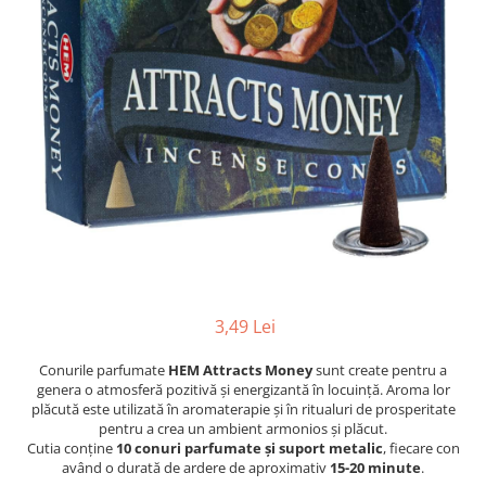
Profesionale
Accesorii și Difuzoare
Flacoane & Recipiente
Difuzoare Uleiuri Clasice
Cutii carton și soluții de expediere
Suporți Conuri & bețe parfumate
Soluții Retail, B2B & Display
Suporți Conuri Backflow
(Volume Mari)
Parfum pentru rufe (Bax/Vrac)
Uleiuri parfumate aromaterapie
(Pachete/Bax)
Odorizante Auto cu Pulverizator
(Pachete/Bax)
3,49 Lei
Conurile parfumate
HEM Attracts Money
sunt create pentru a
genera o atmosferă pozitivă și energizantă în locuință. Aroma lor
plăcută este utilizată în aromaterapie și în ritualuri de prosperitate
pentru a crea un ambient armonios și plăcut.
Cutia conține
10 conuri parfumate și suport metalic
, fiecare con
având o durată de ardere de aproximativ
15-20 minute
.