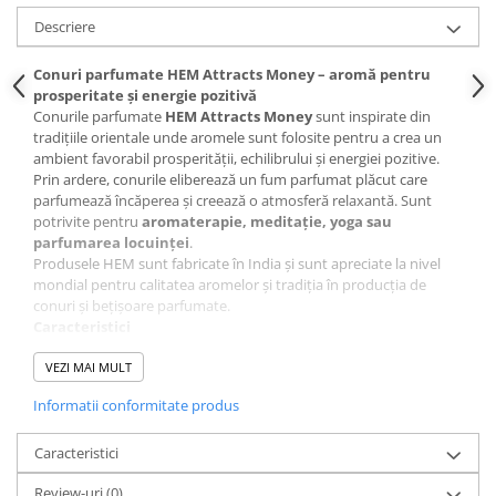
Descriere
Conuri parfumate HEM Attracts Money – aromă pentru
prosperitate și energie pozitivă
Conurile parfumate
HEM Attracts Money
sunt inspirate din
tradițiile orientale unde aromele sunt folosite pentru a crea un
ambient favorabil prosperității, echilibrului și energiei pozitive.
Prin ardere, conurile eliberează un fum parfumat plăcut care
parfumează încăperea și creează o atmosferă relaxantă. Sunt
potrivite pentru
aromaterapie, meditație, yoga sau
parfumarea locuinței
.
Produsele HEM sunt fabricate în India și sunt apreciate la nivel
mondial pentru calitatea aromelor și tradiția în producția de
conuri și bețișoare parfumate.
Caracteristici
aromă ambientală inspirată din ritualuri de prosperitate
VEZI MAI MULT
potrivite pentru aromaterapie și meditație
parfum ambiental plăcut și persistent
Informatii conformitate produs
ideale pentru locuințe, spații de relaxare sau spirituale
includ suport metalic pentru ardere
Caracteristici
Review-uri
(0)