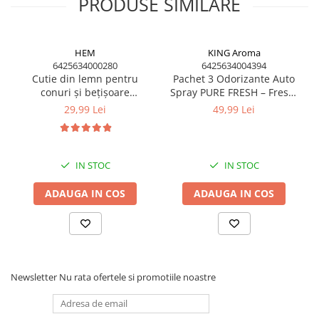
PRODUSE SIMILARE
HEM
KING Aroma
6425634000280
6425634004394
Cutie din lemn pentru
Pachet 3 Odorizante Auto
conuri și bețișoare
Spray PURE FRESH – Fresh,
parfumate – suport
Garden, Breeze – 3 x 50 ml
29,99 Lei
49,99 Lei
aromaterapie cu capac
– King Aroma
IN STOC
IN STOC
ADAUGA IN COS
ADAUGA IN COS
Newsletter
Nu rata ofertele si promotiile noastre