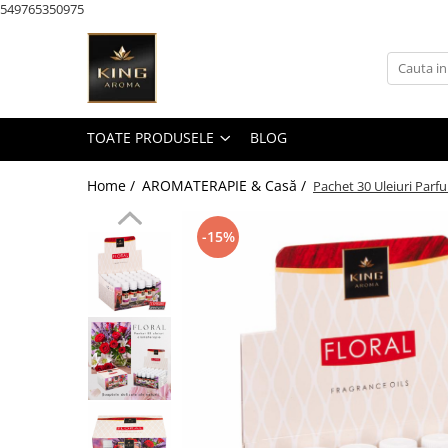
549765350975
Toate Produsele
KAROMA Parfum rufe
Pachete Karoma
TOATE PRODUSELE
BLOG
KAROMA Discovery – Seturi &
Testare
Home /
AROMATERAPIE & Casă /
Pachet 30 Uleiuri Par
Karoma 200 ml
-15%
Karoma Cutii Cadou Lux
AROMATERAPIE & Casă
Pachete Uleiuri Parfumate
Aromaterapie
Pachete Tematice 5 Uleiuri
Parfumate Aromaterapie
Pachete Uni 5 Uleiuri Parfumate
Aromaterapie
Pachete 30 Uleiuri Parfumate