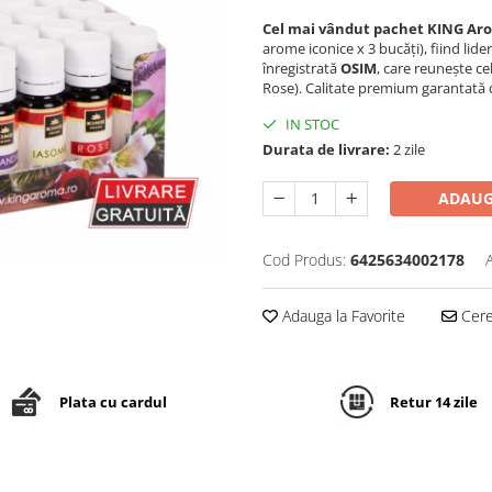
Cel mai vândut pachet KING Ar
arome iconice x 3 bucăți), fiind lid
înregistrată
OSIM
, care reunește ce
Rose). Calitate premium garantată 
IN STOC
Durata de livrare:
2 zile
ADAUG
Cod Produs:
6425634002178
Adauga la Favorite
Cere 
Plata cu cardul
Retur 14 zile