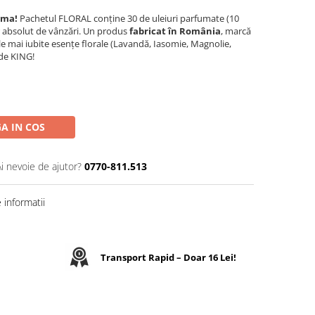
oma!
Pachetul FLORAL conține 30 de uleiuri parfumate (10
er absolut de vânzări. Un produs
fabricat în România
, marcă
le mai iubite esențe florale (Lavandă, Iasomie, Magnolie,
de KING!
A IN COS
Ai nevoie de ajutor?
0770-811.513
informatii
Transport Rapid – Doar 16 Lei!