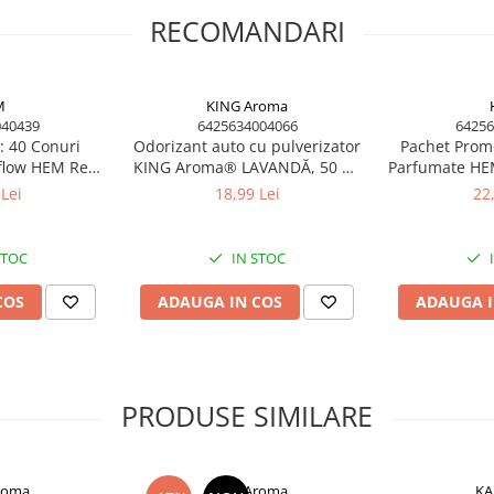
t și odihnitor.
RECOMANDARI
ne în casă.
insă.
și armonie.
M
KING Aroma
ezon.
040439
6425634004066
64256
a KING! Adaugă în coș Pachetul
: 40 Conuri
Odorizant auto cu pulverizator
Pachet Promo
t în România!
flow HEM Red
KING Aroma® LAVANDĂ, 50 ml
Parfumate HEM 
materapie Rose
– Parfum auto relaxant și
Aromaterapie 
Lei
18,99 Lei
22
a, 10ml
echilibrat
STOC
IN STOC
COS
ADAUGA IN COS
ADAUGA I
PRODUSE SIMILARE
roma
KING Aroma
K