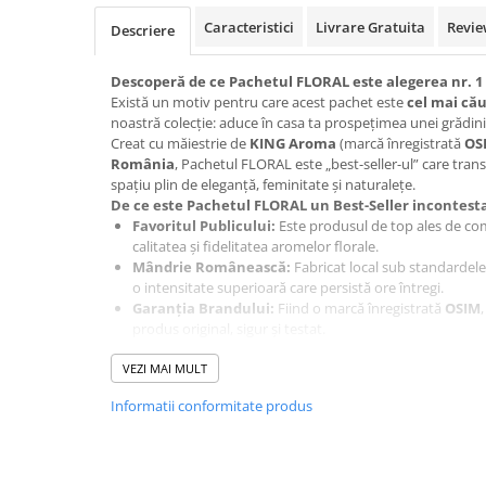
Difuzoare profesionale de parfum
Caracteristici
Livrare Gratuita
Revie
Descriere
Rezerve parfum pentru difuzoare
de parfum
Descoperă de ce Pachetul FLORAL este alegerea nr. 1 
Există un motiv pentru care acest pachet este
cel mai cău
CADOURI & Evenimente
noastră colecție: aduce în casa ta prospețimea unei grădini 
Produse Religioase
Creat cu măiestrie de
KING Aroma
(marcă înregistrată
OS
România
, Pachetul FLORAL este „best-seller-ul” care tran
Consumabile Ritualice
spațiu plin de eleganță, feminitate și naturalețe.
Candele și Lumânări
De ce este Pachetul FLORAL un Best-Seller incontesta
Favoritul Publicului:
Este produsul de top ales de co
Evenimente Speciale
calitatea și fidelitatea aromelor florale.
Lumânări cununie / botez
Mândrie Românească:
Fabricat local sub standardele 
o intensitate superioară care persistă ore întregi.
Cutii Dar / Trusou
Garanția Brandului:
Fiind o marcă înregistrată
OSIM
Decor & Obiecte Design
produs original, sigur și testat.
Efect Terapeutic:
Notele florale sunt recunoscute pen
Oglinzi decorative
VEZI MAI MULT
stresul, a îmbunătăți starea de spirit și a crea un ambien
Ceasuri Vinil
Grădina ta privată – Cele 10 arome incluse (30 de bucăț
Informatii conformitate produs
Crin
– Simbolul purității, cu un parfum nobil și persiste
CRACIUN
Frezie
– O explozie de prospețime și optimism.
B2B / Profesional
Iasomie
– Note senzuale care calmează mintea și corpu
Lăcrămioare
– Delicatețe pură și mirosul inconfundabil
Bază lichide VG/PG – DIY &