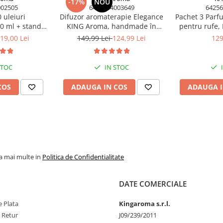
-17%
NOU
002505
6425634003649
64256
 uleiuri
Difuzor aromaterapie Elegance
Pachet 3 Parf
0 ml + stand
KING Aroma, handmade în
pentru rufe,
il, display,
România, cu lumânare și 3
Bloom, Fore
19,00 Lei
149,99 Lei
124,99 Lei
129
King Aroma
uleiuri parfumate – Set cadou
premium
STOC
IN STOC
COS
ADAUGA IN COS
ADAUGA I
la mai multe in
Politica de Confidentialitate
DATE COMERCIALE
 Plata
Kingaroma s.r.l.
e Retur
J09/239/2011