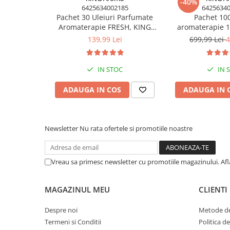
-40%
(Volume Mari)
6425634002185
6425634
Pachet 30 Uleiuri Parfumate
Pachet 100
Parfum pentru rufe (Bax/Vrac)
Aromaterapie FRESH, KING
aromaterapie 1
Uleiuri parfumate aromaterapie
Aroma – Mix Revigorant
expo – set reta
139,99 Lei
699,99 Lei
4
(Pachete/Bax)
revânzare | 
Odorizante Auto cu Pulverizator
IN STOC
IN 
(Pachete/Bax)
PROMOTII
ADAUGA IN COS
ADAUGA IN 
Newsletter
Nu rata ofertele si promotiile noastre
Vreau sa primesc newsletter cu promotiile magazinului. Af
MAGAZINUL MEU
CLIENTI
Despre noi
Metode de
Termeni si Conditii
Politica d