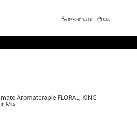
0770-811.513
0,00
fumate Aromaterapie FLORAL, KING
ut Mix