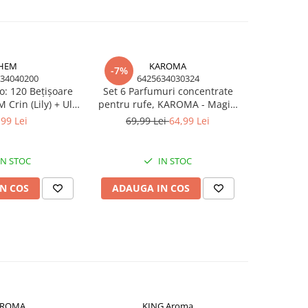
HEM
KAROMA
-7%
34040200
6425634030324
: 120 Bețișoare
Set 6 Parfumuri concentrate
Crin (Lily) + Ulei
pentru rufe, KAROMA - Magic,
Crin KING Aroma,
Angel, Forest Fresh, Red
,99 Lei
69,99 Lei
64,99 Lei
10ml
Passion, Ocean, Fresh Bloom, 6
x 50 ml
IN STOC
IN STOC
N COS
ADAUGA IN COS
AROMA
KING Aroma