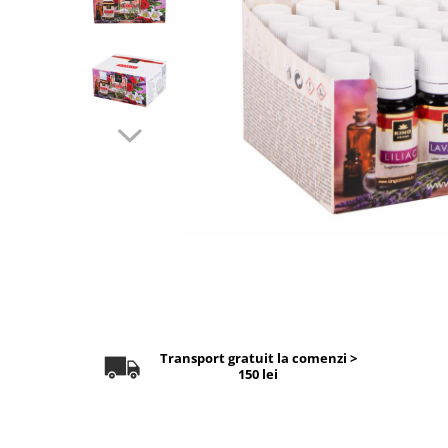
Aromaterapie
Ulei Parfumat Aromaterapie10 ml
Conuri & Bețe Parfumate
Pachet Bețisoare Parfumate HEM +
Ulei Parfumat Aromaterapie
Pachet Conuri Backflow HEM + Ulei
Parfumat Aromaterapie
Conuri Parfumate HEM 10 buc
Accesorii și Difuzoare
Difuzoare Uleiuri Clasice
Suporți Conuri & bețe parfumate
Suporți Conuri Backflow
PARFUMURI Casă & Auto
Transport gratuit la comenzi >
Pachete Odorizante Auto
150 lei
Odorizante auto cu pulverizator
Odorizante de cameră cu bețe
ratan