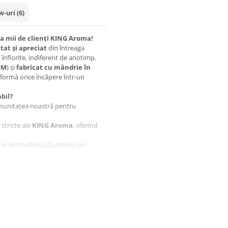
w-uri
(6)
a mii de clienți KING Aroma!
tat și apreciat
din întreaga
înflorite, indiferent de anotimp.
IM
) și
fabricat cu mândrie în
sformă orice încăpere într-un
bil?
munitatea noastră pentru
stricte ale
KING Aroma
, oferind
, ai certitudinea că utilizezi un
tru capacitatea lor de a reduce
t rafinat.
i total):
nt.
l.
 al primăverii.