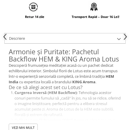
Retur 14 zile
Transport Rapid – Doar 16 Lei!
Descriere
Armonie și Puritate: Pachetul
Backflow HEM & KING Aroma Lotus
Descoperă frumusețea meditației acasă cu un pachet dedicat
echilibrului interior. Simbolul florii de Lotus este acum transpus
într-o experiență senzorială completă, ce îmbină tradiția
HEM
India
cu expertiza locală a brandului
KING Aroma
.
De ce să alegi acest set cu Lotus?
Curgerea Inversă (HEM Backflow):
Tehnologia acestor
conuri permite fumului să „cadă” în jos, nu să se ridice, oferind
o imagine liniștitoare, perfectă pentru a elibera stresul
acumulat peste zi. Aroma de Lotus de la HEM este subtilă,
florală și extrem de rafinată.
Calitate Locală Premium (KING Aroma):
Uleiul de Lotus
inclus este un
produs românesc
, marcă înregistrată la
OSIM
.
VEZI MAI MULT