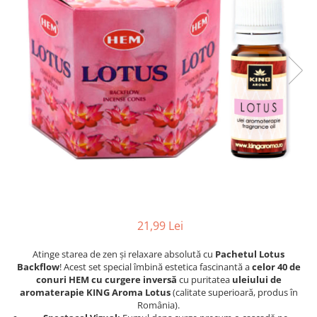
Profesionale
Accesorii și Difuzoare
Flacoane & Recipiente
Difuzoare Uleiuri Clasice
Cutii carton și soluții de expediere
Suporți Conuri & bețe parfumate
Soluții Retail, B2B & Display
Suporți Conuri Backflow
(Volume Mari)
Parfum pentru rufe (Bax/Vrac)
Uleiuri parfumate aromaterapie
(Pachete/Bax)
Odorizante Auto cu Pulverizator
(Pachete/Bax)
21,99 Lei
Atinge starea de zen și relaxare absolută cu
Pachetul Lotus
Backflow
! Acest set special îmbină estetica fascinantă a
celor 40 de
conuri HEM cu curgere inversă
cu puritatea
uleiului de
aromaterapie KING Aroma Lotus
(calitate superioară, produs în
România).