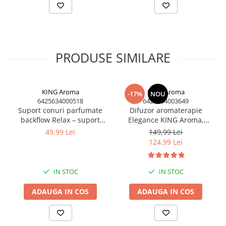
PRODUSE SIMILARE
KING Aroma
KING Aroma
-17%
NOU
6425634000518
6425634003649
Suport conuri parfumate
Difuzor aromaterapie
backflow Relax – suport
Elegance KING Aroma,
ceramic aromaterapie cu
handmade în România, cu
49,99 Lei
149,99 Lei
efect cascadă de fum
lumânare și 3 uleiuri
124,99 Lei
parfumate – Set cadou
premium
IN STOC
IN STOC
ADAUGA IN COS
ADAUGA IN COS