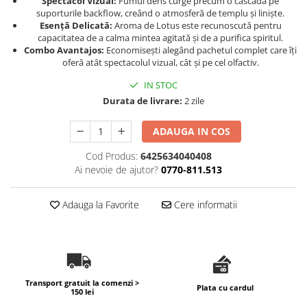
Spectacol Vizual:
Fumul dens curge precum o cascadă pe
suporturile backflow, creând o atmosferă de templu și liniște.
Esență Delicată:
Aroma de Lotus este recunoscută pentru
capacitatea de a calma mintea agitată și de a purifica spiritul.
Combo Avantajos:
Economisești alegând pachetul complet care îți
oferă atât spectacolul vizual, cât și pe cel olfactiv.
IN STOC
Durata de livrare:
2 zile
ADAUGA IN COS
Cod Produs:
6425634040408
Ai nevoie de ajutor?
0770-811.513
Adauga la Favorite
Cere informatii
Transport gratuit la comenzi >
Plata cu cardul
150 lei