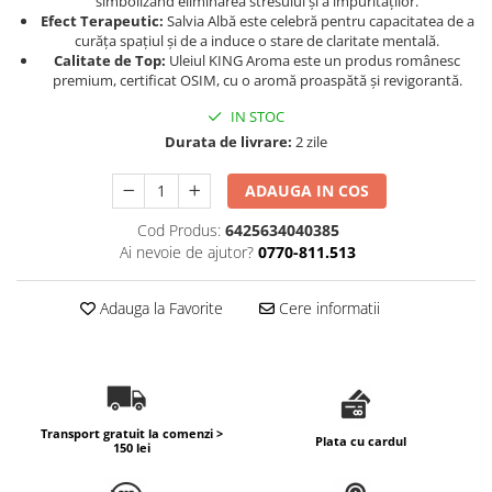
simbolizând eliminarea stresului și a impurităților.
Efect Terapeutic:
Salvia Albă este celebră pentru capacitatea de a
curăța spațiul și de a induce o stare de claritate mentală.
Calitate de Top:
Uleiul KING Aroma este un produs românesc
premium, certificat OSIM, cu o aromă proaspătă și revigorantă.
IN STOC
Durata de livrare:
2 zile
ADAUGA IN COS
Cod Produs:
6425634040385
Ai nevoie de ajutor?
0770-811.513
Adauga la Favorite
Cere informatii
Transport gratuit la comenzi >
Plata cu cardul
150 lei