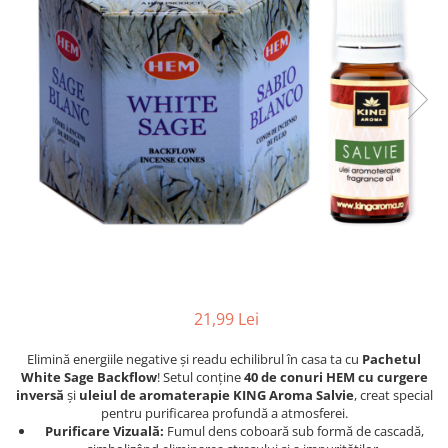
Profesionale
Accesorii și Difuzoare
Flacoane & Recipiente
Difuzoare Uleiuri Clasice
Cutii carton și soluții de expediere
Suporți Conuri & bețe parfumate
Soluții Retail, B2B & Display
Suporți Conuri Backflow
(Volume Mari)
Parfum pentru rufe (Bax/Vrac)
Uleiuri parfumate aromaterapie
(Pachete/Bax)
Odorizante Auto cu Pulverizator
(Pachete/Bax)
21,99 Lei
Elimină energiile negative și readu echilibrul în casa ta cu
Pachetul
White Sage Backflow
! Setul conține
40 de conuri HEM cu curgere
inversă
și
uleiul de aromaterapie KING Aroma Salvie
, creat special
pentru purificarea profundă a atmosferei.
Purificare Vizuală:
Fumul dens coboară sub formă de cascadă,