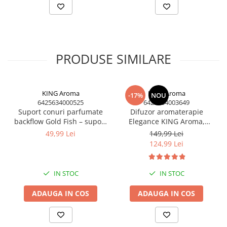
PRODUSE SIMILARE
KING Aroma
KING Aroma
-17%
NOU
6425634000525
6425634003649
Suport conuri parfumate
Difuzor aromaterapie
backflow Gold Fish – suport
Elegance KING Aroma,
ceramic aromaterapie cu
handmade în România, cu
49,99 Lei
149,99 Lei
efect cascadă de fum
lumânare și 3 uleiuri
124,99 Lei
parfumate – Set cadou
premium
IN STOC
IN STOC
ADAUGA IN COS
ADAUGA IN COS