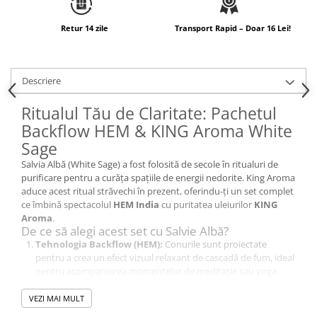
Retur 14 zile
Transport Rapid – Doar 16 Lei!
Descriere
Ritualul Tău de Claritate: Pachetul
Backflow HEM & KING Aroma White
Sage
Salvia Albă (White Sage) a fost folosită de secole în ritualuri de
purificare pentru a curăța spațiile de energii nedorite. King Aroma
aduce acest ritual străvechi în prezent, oferindu-ți un set complet
ce îmbină spectacolul
HEM India
cu puritatea uleiurilor
KING
Aroma
.
De ce să alegi acest set cu Salvie Albă?
Tehnologia Backflow (HEM):
Conurile sunt proiectate
pentru a crea un efect vizual relaxant de cascadă de fum, ideal
pentru acompanierea momentelor de meditație sau yoga.
Ulei de Aromaterapie Românesc (KING Aroma):
Uleiul de
Salvie inclus este un
produs românesc
, marcă înregistrată la
VEZI MAI MULT
OSIM
. Aroma sa ierbacee și curată este perfectă pentru a