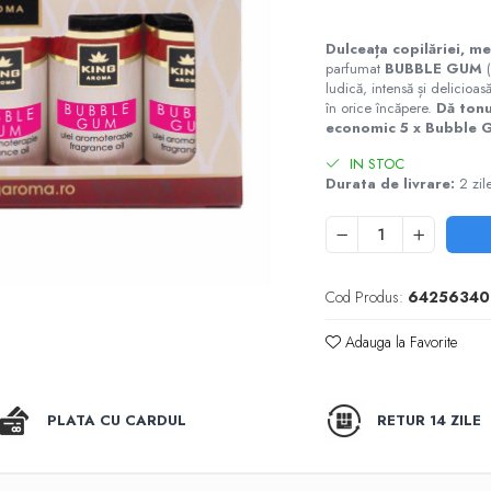
Dulceața copilăriei, m
parfumat
BUBBLE GUM
(
ludică, intensă și delicioa
în orice încăpere.
Dă tonu
economic 5 x Bubble 
IN STOC
Durata de livrare:
2 zil
Cod Produs:
64256340
Adauga la Favorite
PLATA CU CARDUL
RETUR 14 ZILE