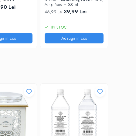
e, 320 Foi
ATHOS – aroma liturgică cu Smirna,
Mir și Nard – 500 ml
,90 Lei
39,99 Lei
46,99 Lei
IN STOC
ga in cos
Adauga in cos