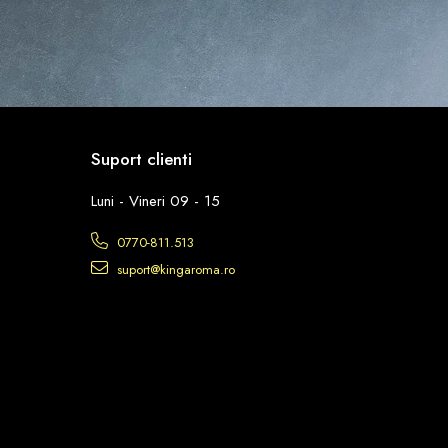
Suport clienti
Luni - Vineri 09 - 15
0770-811.513
suport@kingaroma.ro