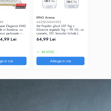
KING Aroma
49
6425634041092
rapie Elegance KING
Set Propilen glicol USP 1kg +
e în România, cu
Glicerină vegetală 1kg – PG VG, uz
eiuri parfumate –
cosmetic, DIY, formulări lichide |
ium
King Aroma
4,99 Lei
64,99 Lei
IN STOC
ga in cos
Adauga in cos