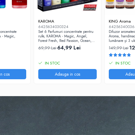
KAROMA
KING Aroma
6425634030324
64256340036
concentrate
Set 6 Parfumuri concentrate pentru
Difuzor aromate
 - Magic,
rufe, KAROMA - Magic, Angel,
Aroma, handmad
Forest Fresh, Red Passion, Ocean,
lumânare și 3 ul
Fresh Bloom, 6 x 50 ml
Set cadou prem
64,99 Lei
12
69,99 Lei
149,99 Lei
IN STOC
IN STOC
n cos
Adauga in cos
Adau