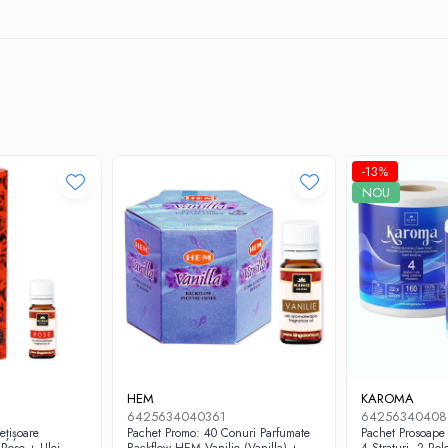
-13%
NOU
HEM
KAROMA
6425634040361
64256340408
ețișoare
Pachet Promo: 40 Conuri Parfumate
Pachet Prosoape