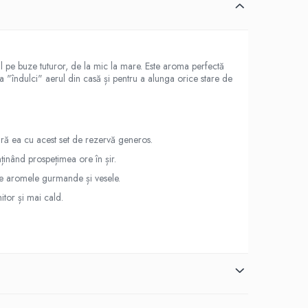
pe buze tuturor, de la mic la mare. Este aroma perfectă
 a "îndulci" aerul din casă și pentru a alunga orice stare de
ră ea cu acest set de rezervă generos.
ținând prospețimea ore în șir.
ște aromele gurmande și vesele.
tor și mai cald.