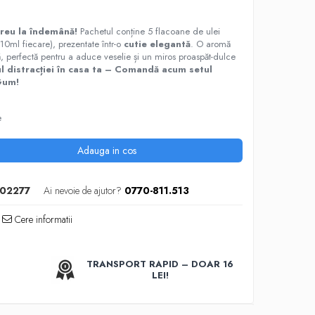
ereu la îndemână!
Pachetul conține 5 flacoane de ulei
10ml fiecare), prezentate într-o
cutie elegantă
. O aromă
să, perfectă pentru a aduce veselie și un miros proaspăt-dulce
l distracției în casa ta – Comandă acum setul
Gum!
e
Adauga in cos
02277
Ai nevoie de ajutor?
0770-811.513
Cere informatii
TRANSPORT RAPID – DOAR 16
LEI!