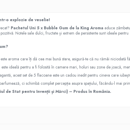
ntr-o explozie de veselie!
stecat?
Pachetul Uni 5 x Bubble Gum de la King Aroma
aduce zâmbetul 
pozitivă. Notele sale dulci, fructate și extrem de persistente sunt ideale pentru
Gum?
ste aroma care îți dă cea mai bună stare, asigură-te că nu rămâi niciodată fă
este ideală pentru a fi folosită în camere mari, holuri sau zone de joacă, men
legantă, acest set de 5 flacoane este un cadou inedit pentru cineva care iube
arfumează, ci schimbă complet percepția asupra spațiului, făcându-l mai primi
l de Stat pentru Invenții și Mărci) – Produs în România.