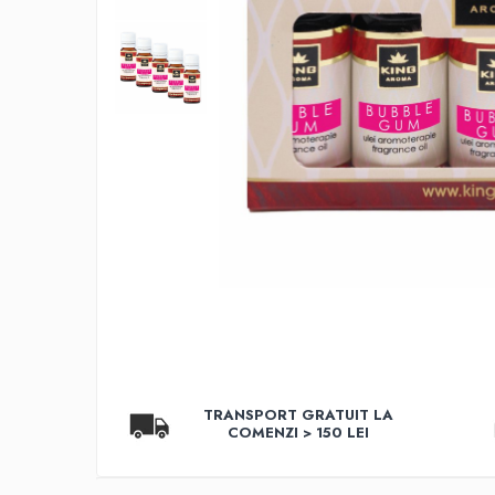
Aromaterapie
Ulei Parfumat Aromaterapie10 ml
Conuri & Bețe Parfumate
Pachet Bețisoare Parfumate HEM + Ulei
Parfumat Aromaterapie
Pachet Conuri Backflow HEM + Ulei
Parfumat Aromaterapie
Conuri Parfumate HEM 10 buc
Accesorii și Difuzoare
Difuzoare Uleiuri Clasice
Suporți Conuri & bețe parfumate
Suporți Conuri Backflow
PARFUMURI Casă & Auto
Pachete Odorizante Auto
TRANSPORT GRATUIT LA
Odorizante auto cu pulverizator
COMENZI > 150 LEI
Odorizante de cameră cu bețe
ratan