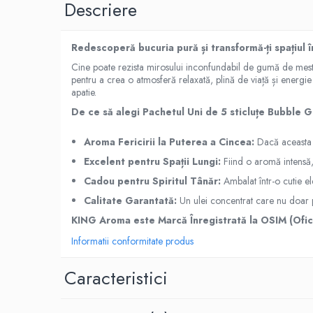
Descriere
Difuzoare profesionale de parfum
Rezerve parfum pentru difuzoare
Redescoperă bucuria pură și transformă-ți spațiul î
de parfum
Cine poate rezista mirosului inconfundabil de gumă de me
CADOURI & Evenimente
pentru a crea o atmosferă relaxată, plină de viață și energie 
apatie.
Produse Religioase
De ce să alegi Pachetul Uni de 5 sticluțe Bubble 
Consumabile Ritualice
Candele și Lumânări
Aroma Fericirii la Puterea a Cincea:
Dacă aceasta e
Evenimente Speciale
Excelent pentru Spații Lungi:
Fiind o aromă intensă, 
Lumânări cununie / botez
Cadou pentru Spiritul Tânăr:
Ambalat într-o cutie e
Cutii Dar / Trusou
Calitate Garantată:
Un ulei concentrat care nu doar p
Decor & Obiecte Design
KING Aroma este Marcă Înregistrată la OSIM (Oficiu
Oglinzi decorative
Informatii conformitate produs
Ceasuri Vinil
CRACIUN
Caracteristici
B2B / Profesional
Bază lichide VG/PG – DIY &