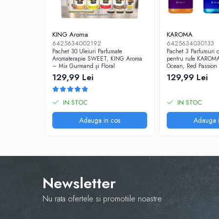
KING Aroma
KAROMA
6425634002192
6425634030133
Pachet 30 Uleiuri Parfumate
Pachet 3 Parfumuri 
Aromaterapie SWEET, KING Aroma
pentru rufe KAROMA
– Mix Gurmand și Floral
Ocean, Red Passion
129,99 Lei
129,99 Lei
IN STOC
IN STOC
Adauga in cos
Adauga i
Newsletter
Nu rata ofertele si promotiile noastre