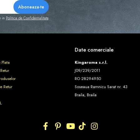
e in
Politica de Confidentialitate
Date comerciale
 Plata
Kingaroma s.r.l.
 Retur
J09/239/2011
roduselor
RO 28294950
e Retur
Soseaua Ramnicu Sarat nr. 43
Braila, Braila
L