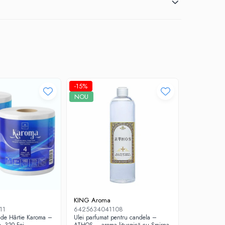
-15%
NOU
KING Aroma
11
6425634041108
 de Hârtie Karoma –
Ulei parfumat pentru candela –