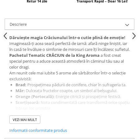
Retur 14 zile
Transport Rapid – Doar 16 Lei!
Descriere
Dăruiește magia Crăciunului într-o cutie plină de emoție!
Imaginează-ți acea seară perfectă de iarnă: afară ninge liniștit, iar
în casă te învăluie o simfonie de mirosuri care îți încălzesc sufletul.
Pachetul Tematic CRĂCIUN de la King Aroma
a fost creat
special pentru a aduce această atmosferă în căminul tău sau al
celor dragi.
Am reunit cele mai iubite 5 arome ale sărbătorilor într-o selecție
exclusivistă:
Brad:
Prospețimea pădurii de conifere, chiar în sufrageria ta.
Măr:
Dulceața fructelor coapte, un simbol al belșugului.
Orange (Portocală):
Energie citrică și prospețime festivă.
Scorțișoară:
Nota condimentată care transformă orice spațiu
într-un loc primitor.
Vanilie:
Finețe și confort, pentru seri de neuitat.
Ideal pentru Cadou:
VEZI MAI MULT
Cele 5 sticluțe sunt prezentate într-o
cutie
de carton elegantă, cu un design deosebit
, fiind soluția
Informatii conformitate produs
perfectă atunci când cauți un cadou rafinat, util și plin de
personalitate. Nu mai ai nevoie de ambalaj suplimentar – este