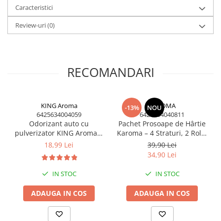
gata să fie pus sub brad!
Caracteristici
Marcă Înregistrată KING Aroma - Produs în România.
Review-uri
(0)
RECOMANDARI
KING Aroma
KAROMA
-13%
NOU
6425634004059
6425634040811
Odorizant auto cu
Pachet Prosoape de Hârtie
pulverizator KING Aroma®
Karoma – 4 Straturi, 2 Role,
FRESH, 50 ml – Parfum auto
320 Foi
18,99 Lei
39,90 Lei
elegant și rafinat
34,90 Lei
IN STOC
IN STOC
ADAUGA IN COS
ADAUGA IN COS