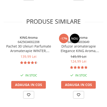
PRODUSE SIMILARE
KING Aroma
KING Aroma
-17%
NOU
6425634002208
6425634003649
Pachet 30 Uleiuri Parfumate
Difuzor aromaterapie
Aromaterapie WINTER,
Elegance KING Aroma,
KING Aroma – Magia
handmade în România, cu
139,99 Lei
149,99 Lei
Sărbătorilor Fabricată în
lumânare și 3 uleiuri
124,99 Lei
România (10 Arome x 3
parfumate – Set cadou
Bucăți)
premium
IN STOC
IN STOC
ADAUGA IN COS
ADAUGA IN COS