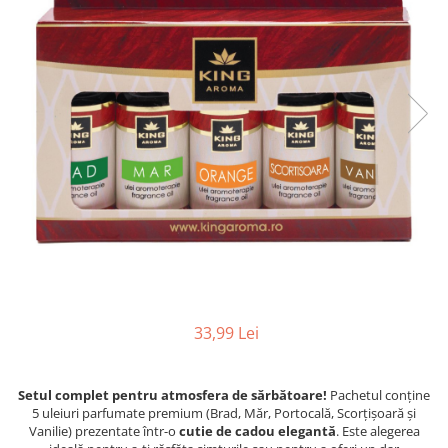
Profesionale
Accesorii și Difuzoare
Flacoane & Recipiente
Difuzoare Uleiuri Clasice
Cutii carton și soluții de expediere
Suporți Conuri & bețe parfumate
Soluții Retail, B2B & Display
Suporți Conuri Backflow
(Volume Mari)
Parfum pentru rufe (Bax/Vrac)
Uleiuri parfumate aromaterapie
(Pachete/Bax)
Odorizante Auto cu Pulverizator
(Pachete/Bax)
33,99 Lei
Setul complet pentru atmosfera de sărbătoare!
Pachetul conține
5 uleiuri parfumate premium (Brad, Măr, Portocală, Scorțișoară și
Vanilie) prezentate într-o
cutie de cadou elegantă
. Este alegerea