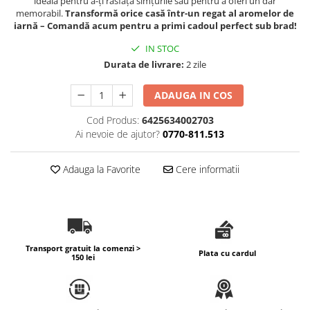
ideală pentru a-ți răsfăța simțurile sau pentru a oferi un dar
memorabil.
Transformă orice casă într-un regat al aromelor de
iarnă – Comandă acum
pentru a primi cadoul perfect sub brad!
IN STOC
Durata de livrare:
2 zile
ADAUGA IN COS
Cod Produs:
6425634002703
Ai nevoie de ajutor?
0770-811.513
Adauga la Favorite
Cere informatii
Transport gratuit la comenzi >
Plata cu cardul
150 lei