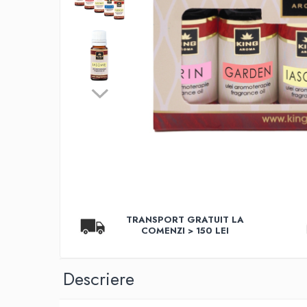
Aromaterapie
Ulei Parfumat Aromaterapie10 ml
Conuri & Bețe Parfumate
Pachet Bețisoare Parfumate HEM + Ulei
Parfumat Aromaterapie
Pachet Conuri Backflow HEM + Ulei
Parfumat Aromaterapie
Conuri Parfumate HEM 10 buc
Accesorii și Difuzoare
Difuzoare Uleiuri Clasice
Suporți Conuri & bețe parfumate
Suporți Conuri Backflow
TRANSPORT GRATUIT LA
PARFUMURI Casă & Auto
COMENZI > 150 LEI
Pachete Odorizante Auto
Odorizante auto cu pulverizator
Descriere
Odorizante de cameră cu bețe
ratan