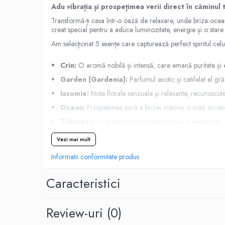
Adu vibrația și prospețimea verii direct în căminul 
Difuzoare profesionale de parfum
Transformă-ți casa într-o oază de relaxare, unde briza oceanu
Rezerve parfum pentru difuzoare
creat special pentru a aduce luminozitate, energie și o stare
de parfum
Am selecționat 5 esențe care capturează perfect spiritul celu
CADOURI & Evenimente
Crin:
O aromă nobilă și intensă, care emană puritate și 
Produse Religioase
Garden (Gardenia):
Parfumul exotic și catifelat al gră
Consumabile Ritualice
Iasomie:
Note florale senzuale și relaxante, recunoscute
Candele și Lumânări
Ocean:
Prospețimea pură a brizei marine, o notă acvatic
Evenimente Speciale
Tuberoze:
O aromă bogată, misterioasă și persistentă, 
Lumânări cununie / botez
Ideal pentru Cadou:
Cele 5 sticluțe sunt prezentate într-
Cutii Dar / Trusou
Vezi mai mult
premium. Este un gest de atenție rafinat, pregătit să fie ofer
Decor & Obiecte Design
Informatii conformitate produs
Marcă Înregistrată KING Aroma - Produs în Români
Oglinzi decorative
Ceasuri Vinil
Caracteristici
CRACIUN
B2B / Profesional
Review-uri
(0)
Bază lichide VG/PG – DIY &