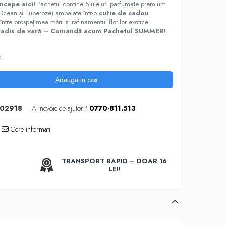
ncepe aici!
Pachetul conține 5 uleiuri parfumate premium
 Ocean și Tuberoze) ambalate într-o
cutie de cadou
între prospețimea mării și rafinamentul florilor exotice.
paradis de vară – Comandă acum Pachetul SUMMER!
e
Adauga in cos
02918
Ai nevoie de ajutor?
0770-811.513
Cere informatii
TRANSPORT RAPID – DOAR 16
LEI!