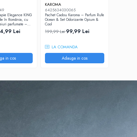
KAROMA
49
6425634030065
rapie Elegance KING
Pachet Cadou Karoma – Parfum Rufe
e în România, cu
Ocean & Set Odorizante Opium &
eiuri parfumate –
Cool
ium
4,99 Lei
99,99 Lei
199,99 Lei
LA COMANDA
ga in cos
Adauga in cos