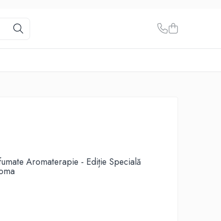
rfumate Aromaterapie - Ediție Specială
roma