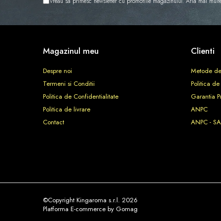
Vreau sa primesc newsletter cu promotiile magazinului. Afla mai mult
Magazinul meu
Clienti
Despre noi
Metode de
Termeni si Conditii
Politica de
Politica de Confidentialitate
Garantia P
Politica de livrare
ANPC
Contact
ANPC - SA
©Copyright Kingaroma s.r.l. 2026
Platforma E-commerce by Gomag