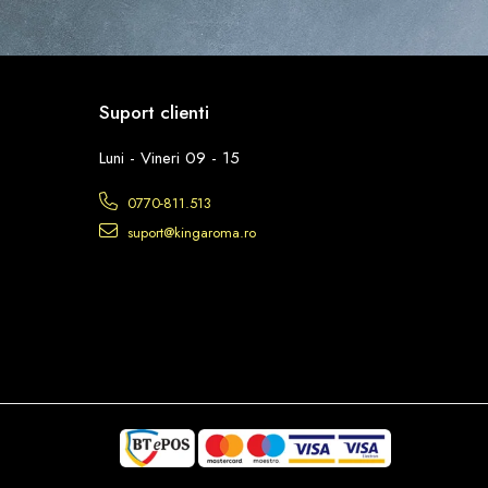
Suport clienti
Luni - Vineri 09 - 15
0770-811.513
suport@kingaroma.ro