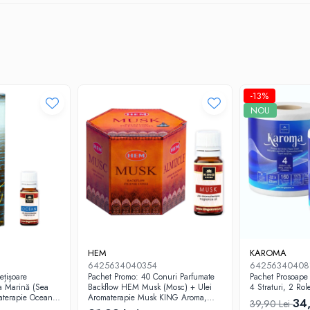
-13%
NOU
HEM
KAROMA
6425634040354
64256340408
ețișoare
Pachet Promo: 40 Conuri Parfumate
Pachet Prosoape
a Marină (Sea
Backflow HEM Musk (Mosc) + Ulei
4 Straturi, 2 Rol
aterapie Ocean
Aromaterapie Musk KING Aroma,
34
39,90 Lei
10ml