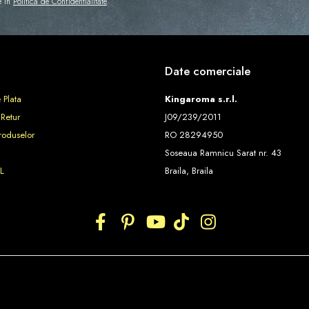
e in
Politica de Confidentialitate
Date comerciale
 Plata
Kingaroma s.r.l.
 Retur
J09/239/2011
roduselor
RO 28294950
Soseaua Ramnicu Sarat nr. 43
L
Braila, Braila