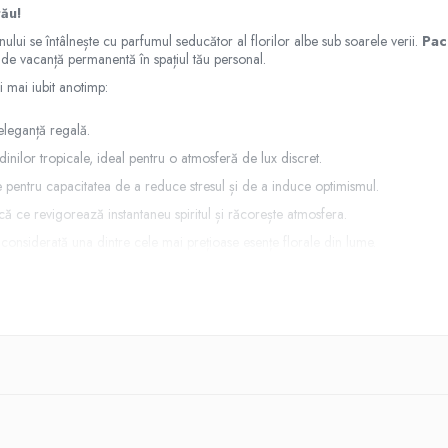
tău!
lui se întâlnește cu parfumul seducător al florilor albe sub soarele verii.
Pac
 de vacanță permanentă în spațiul tău personal.
i mai iubit anotimp:
eleganță regală.
dinilor tropicale, ideal pentru o atmosferă de lux discret.
 pentru capacitatea de a reduce stresul și de a induce optimismul.
ă ce revigorează instantaneu spiritul și răcorește atmosfera.
considerată una dintre cele mai prețioase esențe florale din lume.
o
cutie de carton elegantă, cu un design deosebit
, fiind cadoul perfe
it fără a mai necesita ambalaj suplimentar!
a.