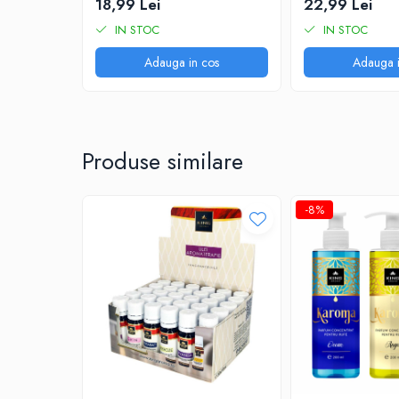
18,99 Lei
22,99 Lei
Parfum pentru rufe (Bax/Vrac)
IN STOC
IN STOC
Uleiuri parfumate aromaterapie
Adauga in cos
Adauga i
(Pachete/Bax)
Odorizante Auto cu Pulverizator
(Pachete/Bax)
PROMOTII
Produse similare
-8%