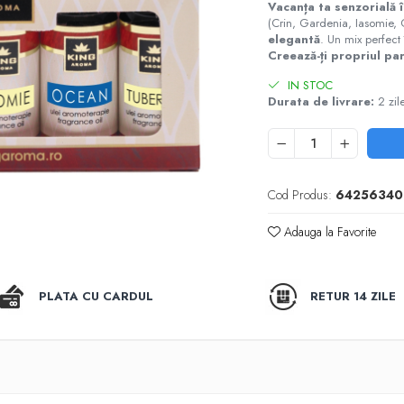
Vacanța ta senzorială î
(Crin, Gardenia, Iasomie,
elegantă
. Un mix perfect 
Creează-ți propriul 
IN STOC
Durata de livrare:
2 zil
Cod Produs:
64256340
Adauga la Favorite
PLATA CU CARDUL
RETUR 14 ZILE