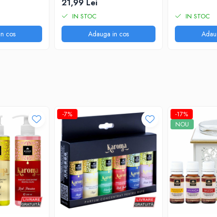
21,99 Lei
IN STOC
IN STOC
n cos
Adauga in cos
Adau
-7%
-17%
NOU