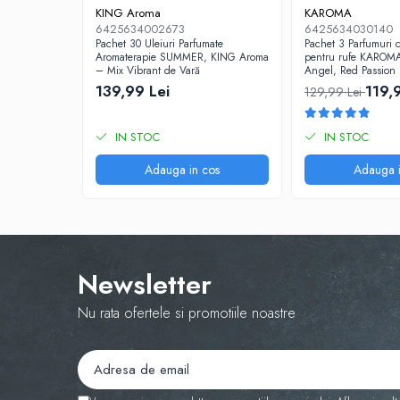
KING Aroma
KAROMA
6425634002673
6425634030140
Pachet 30 Uleiuri Parfumate
Pachet 3 Parfumuri 
Aromaterapie SUMMER, KING Aroma
pentru rufe KAROMA
– Mix Vibrant de Vară
Angel, Red Passion
139,99 Lei
119,
129,99 Lei
IN STOC
IN STOC
Adauga in cos
Adauga i
Newsletter
Nu rata ofertele si promotiile noastre