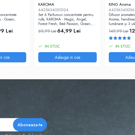
KAROMA
KING Aroma
6425634030324
64256340036
concentrate
Set 6 Parfumuri concentrate pentru
Difuzor aromate
 - Ocean,
rufe, KAROMA - Magic, Angel,
Aroma, handmad
Forest Fresh, Red Passion, Ocean,
lumânare și 3 ul
Fresh Bloom, 6 x 50 ml
Set cadou prem
99 Lei
64,99 Lei
12
69,99 Lei
149,99 Lei
IN STOC
IN STOC
n cos
Adauga in cos
Adau