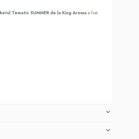
hetul Tematic SUMMER de la King Aroma
a fost
ct pentru cineva care iubește călătoriile, natura și aromele