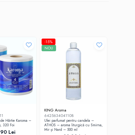
-15%
NOU
KING Aroma
11
6425634041108
 de Hârtie Karoma –
Ulei parfumat pentru candela –
e, 320 Foi
ATHOS – aroma liturgică cu Smirna,
Mir și Nard – 500 ml
,90 Lei