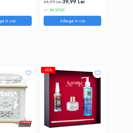
39,99 Lei
46,99 Lei
IN STOC
ga in cos
Adauga in cos
-50%