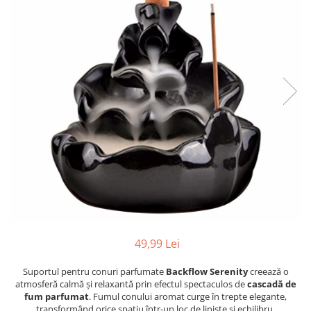
Profesionale
Accesorii și Difuzoare
Flacoane & Recipiente
Difuzoare Uleiuri Clasice
Cutii carton și soluții de expediere
Suporți Conuri & bețe parfumate
Soluții Retail, B2B & Display
Suporți Conuri Backflow
(Volume Mari)
Parfum pentru rufe (Bax/Vrac)
Uleiuri parfumate aromaterapie
(Pachete/Bax)
Odorizante Auto cu Pulverizator
(Pachete/Bax)
49,99 Lei
Suportul pentru conuri parfumate
Backflow Serenity
creează o
atmosferă calmă și relaxantă prin efectul spectaculos de
cascadă de
fum parfumat
. Fumul conului aromat curge în trepte elegante,
transformând orice spațiu într-un loc de liniște și echilibru.