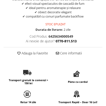
✔ efect vizual spectaculos de cascadă de fum
✔ ideal pentru aromaterapie și relaxare
✔ obiect decorativ elegant
✔ compatibil cu conuri parfumate backflow
STOC EPUIZAT
Durata de livrare:
2 zile
Cod Produs:
6425634000549
Ai nevoie de ajutor?
0770-811.513
Adauga la Favorite
Cere informatii
Transport gratuit la comenzi >
Plata cu cardul
150 lei
Retur 14 zile
Transport Rapid – Doar 16 Lei!