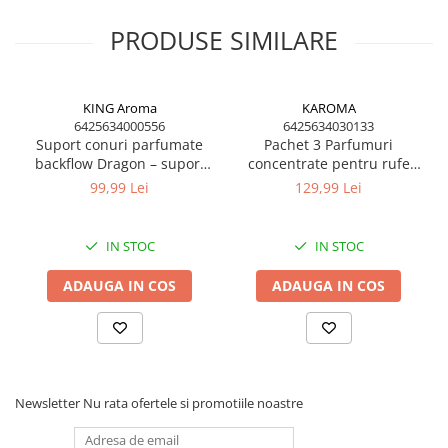
4️⃣ fumul va începe să curgă în jos formând efectul de cascadă
Pentru rezultate optime se recomandă utilizarea
PRODUSE SIMILARE
conurilor
parfumate backflow dedicate
.
KING Aroma
KAROMA
6425634000556
6425634030133
Suport conuri parfumate
Pachet 3 Parfumuri
backflow Dragon – suport
concentrate pentru rufe
ceramic aromaterapie cu
KAROMA - Magic, Ocean,
99,99 Lei
129,99 Lei
efect cascadă de fum
Red Passion
IN STOC
IN STOC
ADAUGA IN COS
ADAUGA IN COS
Newsletter
Nu rata ofertele si promotiile noastre