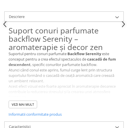
Descriere
Suport conuri parfumate
backflow Serenity –
aromaterapie și decor zen
Suportul pentru conuri parfumate
Backflow Serenity
este
conceput pentru a crea efectul spectaculos de
cascadă de fum
descendent
, specific conurilor parfumate backflow.
Atunci când conul este aprins, fumul curge lent prin structura
suportului formând o cascadă de ceață aromatică care creează
un ambient relaxant.
Acest efect vizual este foarte apreciat în aromaterapie deoarece
contribuie la reducerea stresului și la crearea unei atmosfere
liniștitoare.
VEZI MAI MULT
Ideal pentru relaxare și
Informatii conformitate produs
meditație
Caracteristici