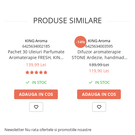
PRODUSE SIMILARE
KING Aroma
KING Aroma
-14%
6425634002185
6425634003595
Pachet 30 Uleiuri Parfumate
Difuzor aromaterapie
Aromaterapie FRESH, KING
STONE Ardezie, handmade
Aroma – Mix Revigorant
in Romania, cu lumanare si
139,99 Lei
139,99 Lei
3 uleiuri aromaterapie 10
119,90 Lei
ml
IN STOC
IN STOC
ADAUGA IN COS
ADAUGA IN COS
Newsletter
Nu rata ofertele si promotiile noastre