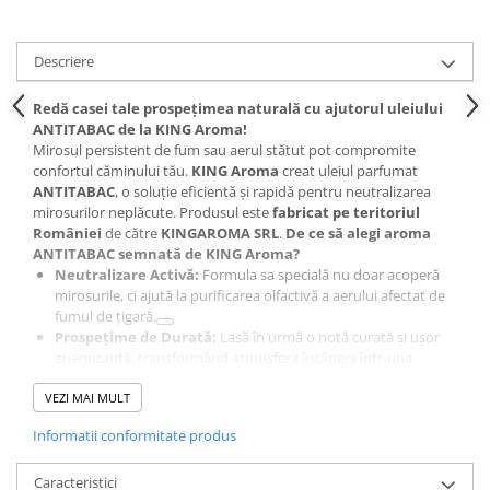
Descriere
Redă casei tale prospețimea naturală cu ajutorul uleiului
ANTITABAC de la KING Aroma!
Mirosul persistent de fum sau aerul stătut pot compromite
confortul căminului tău.
KING Aroma
creat uleiul parfumat
ANTITABAC
, o soluție eficientă și rapidă pentru neutralizarea
mirosurilor neplăcute. Produsul este
fabricat pe teritoriul
României
de către
KINGAROMA SRL
.
De ce să alegi aroma
ANTITABAC semnată de KING Aroma?
Neutralizare Activă:
Formula sa specială nu doar acoperă
mirosurile, ci ajută la purificarea olfactivă a aerului afectat de
fumul de țigară.
Prospețime de Durată:
Lasă în urmă o notă curată și ușor
energizantă, transformând atmosfera încăperii într-una
primitoare.
VEZI MAI MULT
Calitate Garantată de Producător:
Fiind o producție non-
alimentară realizată în serie în România, acest ulei respectă
Informatii conformitate produs
standardele de calitate KING Aroma pentru o difuzare optimă.
Caracteristici
Eficiență Sporită:
Concentrația ridicată permite utilizarea