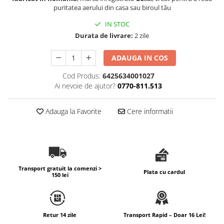
puritatea aerului din casa sau biroul tău
IN STOC
Durata de livrare:
2 zile
ADAUGA IN COS
Cod Produs:
6425634001027
Ai nevoie de ajutor?
0770-811.513
Adauga la Favorite
Cere informatii
Transport gratuit la comenzi >
Plata cu cardul
150 lei
Retur 14 zile
Transport Rapid – Doar 16 Lei!