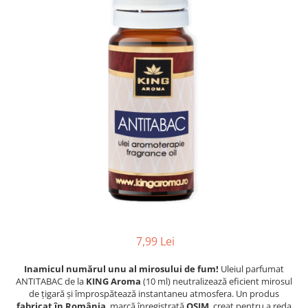
Profesionale
Accesorii și Difuzoare
Flacoane & Recipiente
Difuzoare Uleiuri Clasice
Cutii carton și soluții de expediere
Suporți Conuri & bețe parfumate
Soluții Retail, B2B & Display
Suporți Conuri Backflow
(Volume Mari)
Parfum pentru rufe (Bax/Vrac)
Uleiuri parfumate aromaterapie
(Pachete/Bax)
Odorizante Auto cu Pulverizator
(Pachete/Bax)
7,99 Lei
Inamicul numărul unu al mirosului de fum!
Uleiul parfumat
ANTITABAC de la
KING Aroma
(10 ml) neutralizează eficient mirosul
de țigară și împrospătează instantaneu atmosfera. Un produs
fabricat în România
, marcă înregistrată
OSIM
, creat pentru a reda