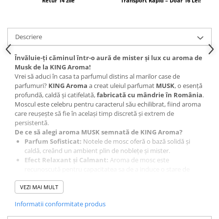
Retur 14 zile
Transport Rapid – Doar 16 Lei!
Descriere
Învăluie-ți căminul într-o aură de mister și lux cu aroma de
Musk de la KING Aroma!
Vrei să aduci în casa ta parfumul distins al marilor case de
parfumuri?
KING Aroma
a creat uleiul parfumat
MUSK
, o esență
profundă, caldă și catifelată,
fabricată cu mândrie în România
.
Moscul este celebru pentru caracterul său echilibrat, fiind aroma
care reușește să fie în același timp discretă și extrem de
persistentă.
De ce să alegi aroma MUSK semnată de KING Aroma?
Parfum Sofisticat:
Notele de mosc oferă o bază solidă și
caldă, creând un ambient plin de noblețe și mister.
Efect Relaxant și Calmant:
Aroma de mosc este
recunoscută pentru capacitatea sa de a induce o stare de
confort emoțional și stabilitate, fiind ideală pentru
VEZI MAI MULT
momentele de relaxare.
Calitate de Producător Local:
Realizat de
KINGAROMA
Informatii conformitate produs
SRL
, acest ulei oferă o intensitate remarcabilă, fiind suficientă
o cantitate mică pentru a parfuma întreaga încăpere pe