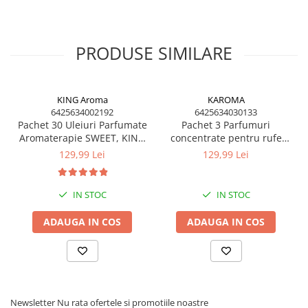
PRODUSE SIMILARE
KING Aroma
KAROMA
6425634002192
6425634030133
Pachet 30 Uleiuri Parfumate
Pachet 3 Parfumuri
Aromaterapie SWEET, KING
concentrate pentru rufe
Aroma – Mix Gurmand și
KAROMA - Magic, Ocean,
129,99 Lei
129,99 Lei
Floral
Red Passion
IN STOC
IN STOC
ADAUGA IN COS
ADAUGA IN COS
Newsletter
Nu rata ofertele si promotiile noastre