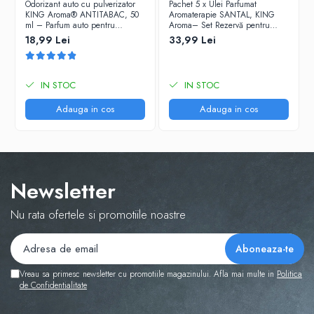
Odorizant auto cu pulverizator
Pachet 5 x Ulei Parfumat
KING Aroma® ANTITABAC, 50
Aromaterapie SANTAL, KING
ml – Parfum auto pentru
Aroma– Set Rezervă pentru
neutralizarea mirosurilor
Echilibru, Meditație și Eleganță
18,99 Lei
33,99 Lei
Lemnoasă
IN STOC
IN STOC
Adauga in cos
Adauga in cos
Newsletter
Nu rata ofertele si promotiile noastre
Vreau sa primesc newsletter cu promotiile magazinului. Afla mai multe in
Politica
de Confidentialitate