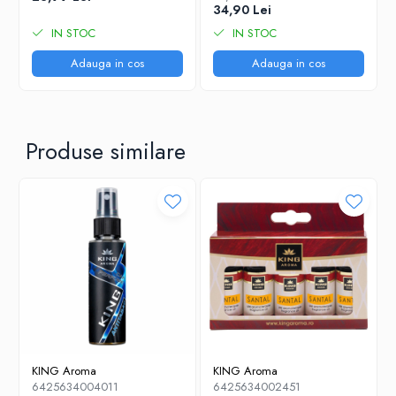
34,90 Lei
IN STOC
IN STOC
Adauga in cos
Adauga in cos
Produse similare
KING Aroma
KING Aroma
6425634004011
6425634002451