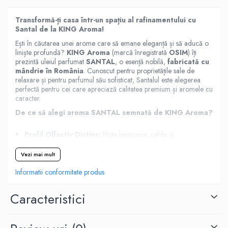
Transformă-ți casa într-un spațiu al rafinamentului cu
Santal de la KING Aroma!
Ești în căutarea unei arome care să emane eleganță și să aducă o
liniște profundă?
KING Aroma
(marcă înregistrată
OSIM
) îți
prezintă uleiul parfumat
SANTAL
, o esență nobilă,
fabricată cu
mândrie în România
. Cunoscut pentru proprietățile sale de
relaxare și pentru parfumul său sofisticat, Santalul este alegerea
perfectă pentru cei care apreciază calitatea premium și aromele cu
caracter.
De ce să alegi aroma SANTAL semnată de KING Aroma?
Profil Olfactiv Distins:
Note lemnoase, calde și
catifelate, care creează imediat un ambient de lux, specific
hotelurilor de 5 stele sau centrelor SPA de top.
Vezi mai mult
Suport pentru Meditație și Somn:
Santalul este
Informatii conformitate produs
recunoscut pentru capacitatea sa de a liniști mintea, fiind
ideal pentru sesiunile de yoga, meditație sau pentru a pregăti
Caracteristici
dormitorul pentru un somn odihnitor.
Calitate de Producător Român:
Fiind creat de
KING
Aroma
în România, acest ulei oferă o persistență
remarcabilă. Aroma sa profundă se menține în aer timp