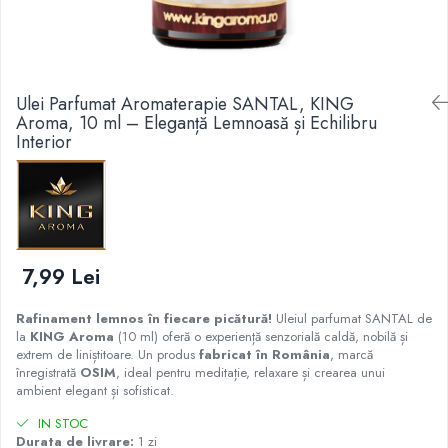
Accesorii și Difuzoare
Flacoane & Recipiente
Difuzoare Uleiuri Clasice
Cutii carton și soluții de expediere
Suporți Conuri & bețe parfumate
Soluții Retail, B2B & Display
(Volume Mari)
Ulei Parfumat Aromaterapie SANTAL, KING
Suporți Conuri Backflow
Aroma, 10 ml – Eleganță Lemnoasă și Echilibru
Parfum pentru rufe (Bax/Vrac)
Interior
Uleiuri parfumate aromaterapie
(Pachete/Bax)
Odorizante Auto cu Pulverizator
(Pachete/Bax)
7,99 Lei
Rafinament lemnos în fiecare picătură!
Uleiul parfumat SANTAL de
la
KING Aroma
(10 ml) oferă o experiență senzorială caldă, nobilă și
extrem de liniștitoare. Un produs
fabricat în România
, marcă
înregistrată
OSIM
, ideal pentru meditație, relaxare și crearea unui
ambient elegant și sofisticat.
IN STOC
Durata de livrare:
1 zi