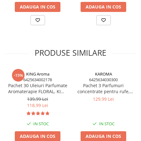
ADAUGA IN COS
ADAUGA IN COS
PRODUSE SIMILARE
KING Aroma
KAROMA
-15%
6425634002178
6425634030300
Pachet 30 Uleiuri Parfumate
Pachet 3 Parfumuri
Aromaterapie FLORAL, KING
concentrate pentru rufe,
Aroma – Cel Mai Vândut Mix
KAROMA - Fresh Bloom,
139,99 Lei
129,99 Lei
Forest Fresh, Magic
118,99 Lei
IN STOC
IN STOC
ADAUGA IN COS
ADAUGA IN COS