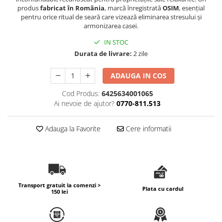
produs
fabricat în România
, marcă înregistrată
OSIM
, esențial
Difuzoare profesionale de parfum
pentru orice ritual de seară care vizează eliminarea stresului și
armonizarea casei.
Rezerve parfum pentru difuzoare
de parfum
IN STOC
CADOURI & Evenimente
Durata de livrare:
2 zile
Produse Religioase
ADAUGA IN COS
Consumabile Ritualice
Cod Produs:
6425634001065
Candele și Lumânări
Ai nevoie de ajutor?
0770-811.513
Evenimente Speciale
Lumânări cununie / botez
Adauga la Favorite
Cere informatii
Cutii Dar / Trusou
Decor & Obiecte Design
Oglinzi decorative
Ceasuri Vinil
Transport gratuit la comenzi >
CRACIUN
Plata cu cardul
150 lei
B2B / Profesional
Bază lichide VG/PG – DIY &