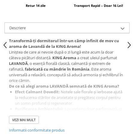
Profesional
Retur 14 zile
Transport Rapid – Doar 16 Lei!
Sisteme de Parfumare HoReCa &
Comercial
Difuzoare de arome Profesionale
Descriere
Rezerve pentru difuzoare de arome
Transformă-ți dormitorul într-un câmp infinit de mov cu
HoReCa
aroma de Lavandă de la KING Aroma!
Producție și Creație Lumânări
Liniștea de care ai nevoie după o zi lungă este acum la doar
câteva picături distanță.
KING Aroma
a creat uleiul parfumat
Ceruri și materii prime pentru
LAVANDĂ
, o esență florală clasică, calmantă și extrem de
lumânări
rafinată,
fabricată cu mândrie în România
. Este aroma
Parfumuri pentru Lumânări,
universală a relaxării, concepută să aducă armonia și echilibrul în
Sapunuri & Aromaterapie
orice cămin.
Materii Prime & Substanțe (Hobby
De ce să alegi aroma LAVANDĂ semnată de KING Aroma?
& Tech)
Efect Calmant Dovedit:
Notele sale florale și ierboase ajută
la reducerea stărilor de anxietate și pregătesc corpul pentru
Ambalaje și Recipiente
un somn profund și regenerator.
Profesionale
Purificarea Ambientului:
Lavanda nu doar parfumează, ci
oferă o senzație de aer proaspăt și „curat”, fiind ideală pentru
Flacoane & Recipiente
VEZI MAI MULT
împrospătarea lenjeriei sau a garderobei.
Cutii carton și soluții de expediere
Calitate de Producător Local:
Realizat de
KINGAROMA
Informatii conformitate produs
SRL
, acest ulei se remarcă prin puritatea compoziției și o
Soluții Retail, B2B & Display