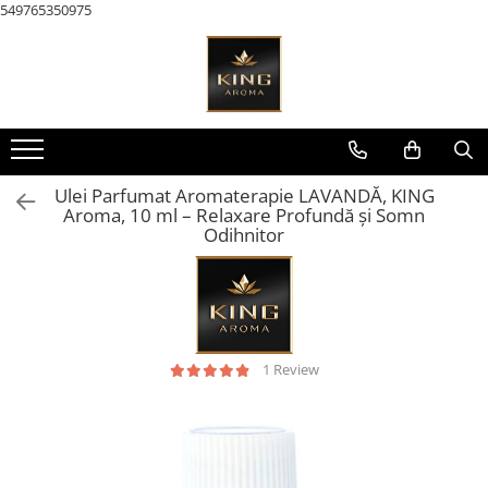
549765350975
Toate Produsele
KAROMA Parfum rufe
Pachete Karoma
KAROMA Discovery – Seturi &
Ulei Parfumat Aromaterapie LAVANDĂ, KING
Testare
Aroma, 10 ml – Relaxare Profundă și Somn
Odihnitor
Karoma 200 ml
Karoma Cutii Cadou Lux
AROMATERAPIE & Casă
Pachete Uleiuri Parfumate
Aromaterapie
1 Review
Pachete Tematice 5 Uleiuri
Parfumate Aromaterapie
Pachete Uni 5 Uleiuri Parfumate
Aromaterapie
Pachete 30 Uleiuri Parfumate