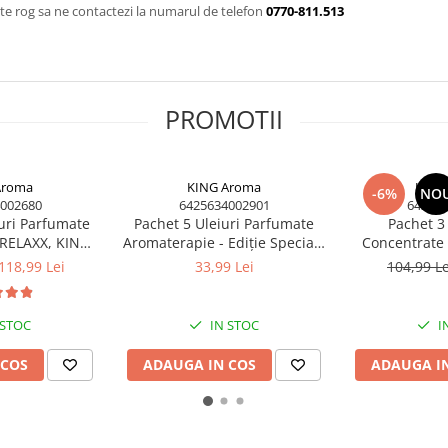
te rog sa ne contactezi la numarul de telefon
0770-811.513
PROMOTII
Aroma
KING Aroma
KING
-6%
NO
002680
6425634002901
64256
uri Parfumate
Pachet 5 Uleiuri Parfumate
Pachet 3
RELAXX, KING
Aromaterapie - Ediție Specială
Concentrate 
emium Zen (10
SPRING, KING Aroma
Lumânări – L
118,99 Lei
33,99 Lei
104,99 L
 Bucăți)
& Rose |
 STOC
IN STOC
I
 COS
ADAUGA IN COS
ADAUGA I