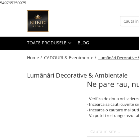
549765350975
Toate Produsele
KAROMA Parfum rufe
Pachete Karoma
TOATE PRODUSELE
BLOG
KAROMA Discovery – Seturi &
Testare
Home /
CADOURI & Evenimente /
Lumânări Decorative 
Karoma 200 ml
Lumânări Decorative & Ambientale
Karoma Cutii Cadou Lux
Ne pare rau, nu
AROMATERAPIE & Casă
Pachete Uleiuri Parfumate
- Verifica de doua ori scriere
Aromaterapie
- Incearca sa cauti cuvinte s
Pachete Tematice 5 Uleiuri
- Incearca o cautare mai puti
- Va puteti restrange rezultat
Parfumate Aromaterapie
Pachete Uni 5 Uleiuri Parfumate
Aromaterapie
Pachete 30 Uleiuri Parfumate