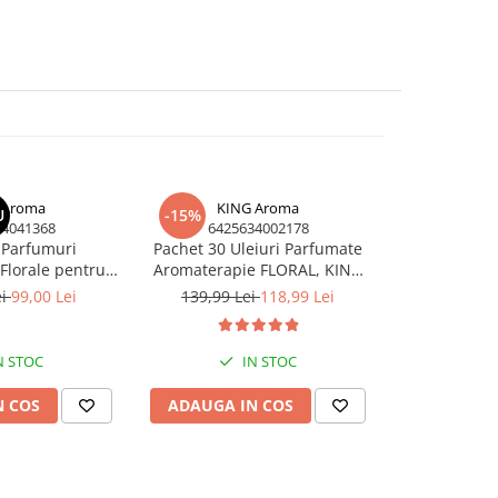
 Aroma
KING Aroma
KIN
U
-15%
-6%
N
34041368
6425634002178
6425
 Parfumuri
Pachet 30 Uleiuri Parfumate
Pachet 
Florale pentru
Aromaterapie FLORAL, KING
Concentrate
avandă, Iasomie
Aroma – Cel Mai Vândut Mix
Lumânări – V
ei
99,00 Lei
139,99 Lei
118,99 Lei
104,99 
 KING Aroma
Fudge & Sco
A
N STOC
IN STOC
N COS
ADAUGA IN COS
ADAUGA 