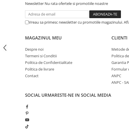
Newsletter
Nu rata ofertele si promotiile noastre
Difuzoare profesionale de parfum
Rezerve parfum pentru difuzoare
de parfum
Vreau sa primesc newsletter cu promotiile magazinului. Af
CADOURI & Evenimente
MAGAZINUL MEU
CLIENTI
Produse Religioase
Consumabile Ritualice
Despre noi
Metode de
Candele și Lumânări
Termeni si Conditii
Politica d
Evenimente Speciale
Politica de Confidentialitate
Garantia 
Politica de livrare
Formular 
Lumânări cununie / botez
Contact
ANPC
Cutii Dar / Trusou
ANPC - SA
Decor & Obiecte Design
Oglinzi decorative
SOCIAL
URMARESTE-NE IN SOCIAL MEDIA
Ceasuri Vinil
CRACIUN
B2B / Profesional
Bază lichide VG/PG – DIY &