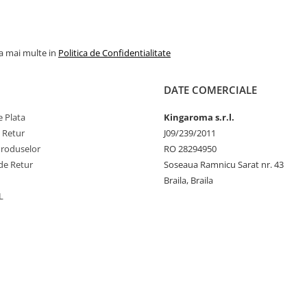
la mai multe in
Politica de Confidentialitate
DATE COMERCIALE
 Plata
Kingaroma s.r.l.
e Retur
J09/239/2011
Produselor
RO 28294950
de Retur
Soseaua Ramnicu Sarat nr. 43
Braila, Braila
L