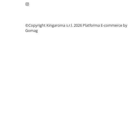
Profesional
Sisteme de Parfumare HoReCa &
Comercial
©Copyright Kingaroma s.r.l. 2026
Platforma E-commerce by
Difuzoare de arome Profesionale
Gomag
Rezerve pentru difuzoare de arome
HoReCa
Producție și Creație Lumânări
Ceruri și materii prime pentru
lumânări
Parfumuri pentru Lumânări,
Sapunuri & Aromaterapie
Materii Prime & Substanțe (Hobby
& Tech)
Ambalaje și Recipiente
Profesionale
Flacoane & Recipiente
Cutii carton și soluții de expediere
Soluții Retail, B2B & Display