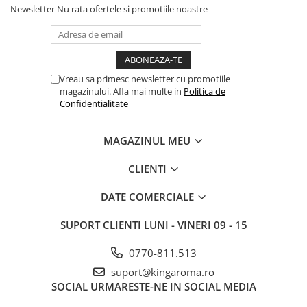
Newsletter
Nu rata ofertele si promotiile noastre
dimensiunea spațiului, intensitatea dorită și instrucțiunile
aparatului folosit.
Intensitatea parfumului poate varia în funcție de temperatura
camerei, volumul de apă, ventilație, suprafața încăperii și tipul
aromatizorului utilizat.
Vreau sa primesc newsletter cu promotiile
magazinului. Afla mai multe in
Politica de
Pentru cine este potrivit acest
Confidentialitate
pachet
Pachetul este recomandat pentru:
MAGAZINUL MEU
revânzători de produse parfumate;
retaileri și magazine de cadouri;
CLIENTI
magazine de aromaterapie;
florării și concept store-uri;
DATE COMERCIALE
magazine online;
vânzători pe marketplace-uri;
SUPORT CLIENTI
LUNI - VINERI 09 - 15
distribuitori locali și regionali;
colaboratori en-gros;
0770-811.513
parteneri care caută produse cu preț bun pe box;
antreprenori care vor să extindă gama de aromaterapie cu
suport@kingaroma.ro
arome fresh, curate și ușor de vândut.
SOCIAL
URMARESTE-NE IN SOCIAL MEDIA