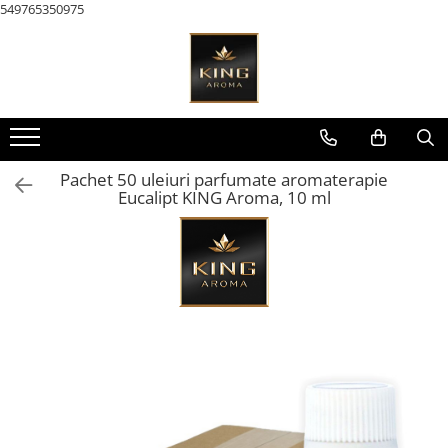
549765350975
Toate Produsele
KAROMA Parfum rufe
Pachete Karoma
KAROMA Discovery – Seturi &
Pachet 50 uleiuri parfumate aromaterapie
Testare
Eucalipt KING Aroma, 10 ml
Karoma 200 ml
Karoma Cutii Cadou Lux
AROMATERAPIE & Casă
Pachete Uleiuri Parfumate
Aromaterapie
Pachete Tematice 5 Uleiuri
Parfumate Aromaterapie
Pachete Uni 5 Uleiuri Parfumate
Aromaterapie
Pachete 30 Uleiuri Parfumate