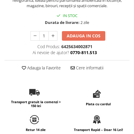
revigorantă, ideală pentru parfumarea ambientală în locuințe,
magazine, birouri, recepții și spații comerciale.
Difuzoare profesionale de parfum
IN STOC
Rezerve parfum pentru difuzoare
de parfum
Durata de livrare:
2 zile
CADOURI & Evenimente
ADAUGA IN COS
Produse Religioase
Cod Produs:
6425634002871
Consumabile Ritualice
Ai nevoie de ajutor?
0770-811.513
Candele și Lumânări
Evenimente Speciale
Adauga la Favorite
Cere informatii
Lumânări cununie / botez
Cutii Dar / Trusou
Decor & Obiecte Design
Oglinzi decorative
Transport gratuit la comenzi >
Plata cu cardul
Ceasuri Vinil
150 lei
CRACIUN
B2B / Profesional
Retur 14 zile
Transport Rapid – Doar 16 Lei!
Bază lichide VG/PG – DIY &