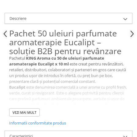
Profesional
Sisteme de Parfumare HoReCa &
Descriere
Comercial
Difuzoare de arome Profesionale
Pachet 50 uleiuri parfumate
Rezerve pentru difuzoare de arome
aromaterapie Eucalipt –
HoReCa
soluție B2B pentru revânzare
Producție și Creație Lumânări
Pachetul
KING Aroma cu 50 de uleiuri parfumate
Ceruri și materii prime pentru
aromaterapie Eucalipt x 10 ml
este creat pentru revânzători,
lumânări
retaileri, distribuitori, colaboratori și parteneri en-gros care caută
Parfumuri pentru Lumânări,
un produs ușor de introdus în ofertă, cu preț bun pe box,
Sapunuri & Aromaterapie
prezentare clară și potențial comercial constant.
Eucalipt
este denumirea comercială a unei arome cu profil fresh,
Materii Prime & Substanțe (Hobby
verde, curat și revigorant. Este o alegere potrivită pentru clienții
& Tech)
care preferă parfumuri ambientale proaspete, aerisite și ușor de
Ambalaje și Recipiente
recunoscut, fără o direcție foarte dulce, grea sau condimentată.
Profesionale
Produsul este destinat parfumării ambientale și se poate utiliza în
VEZI MAI MULT
aromatizoare clasice cu apă și lumânare, suporturi ceramice
Flacoane & Recipiente
pentru aromaterapie, aromatizoare cu ultrasunete compatibile
Informatii conformitate produs
Cutii carton și soluții de expediere
sau alte sisteme potrivite pentru uleiuri parfumate.
Soluții Retail, B2B & Display
Caracteristici