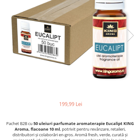
Aromaterapie
Ulei Parfumat Aromaterapie10 ml
Conuri & Bețe Parfumate
Pachet Bețisoare Parfumate HEM +
Ulei Parfumat Aromaterapie
Pachet Conuri Backflow HEM + Ulei
Parfumat Aromaterapie
Conuri Parfumate HEM 10 buc
Accesorii și Difuzoare
Difuzoare Uleiuri Clasice
Suporți Conuri & bețe parfumate
Suporți Conuri Backflow
199,99 Lei
PARFUMURI Casă & Auto
Pachete Odorizante Auto
Odorizante auto cu pulverizator
Pachet B2B cu
50 uleiuri parfumate aromaterapie Eucalipt KING
Aroma, flacoane 10 ml
, potrivit pentru revânzare, retaileri,
Odorizante de cameră cu bețe
distribuitori și colaborări en-gros. Aromă fresh, verde, curată și
ratan