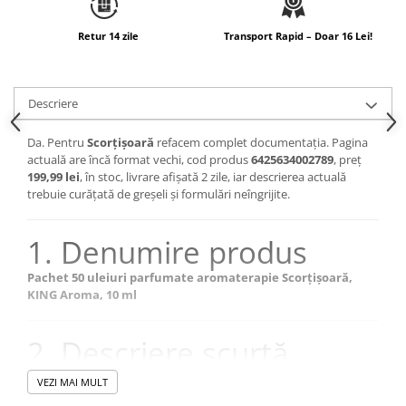
Retur 14 zile
Transport Rapid – Doar 16 Lei!
Descriere
Da. Pentru
Scorțișoară
refacem complet documentația. Pagina
actuală are încă format vechi, cod produs
6425634002789
, preț
199,99 lei
, în stoc, livrare afișată 2 zile, iar descrierea actuală
trebuie curățată de greșeli și formulări neîngrijite.
1. Denumire produs
Pachet 50 uleiuri parfumate aromaterapie Scorțișoară,
KING Aroma, 10 ml
2. Descriere scurtă
Pachet B2B cu 50 de uleiuri parfumate aromaterapie
VEZI MAI MULT
Scorțișoară KING Aroma, flacoane de 10 ml, potrivit pentru