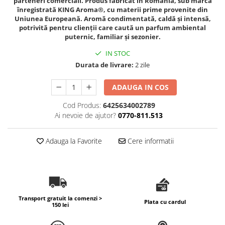
parteneri comerciali. Produs fabricat în România, sub marca
înregistrată KING Aroma®, cu materii prime provenite din
Uniunea Europeană. Aromă condimentată, caldă și intensă,
potrivită pentru clienții care caută un parfum ambiental
puternic, familiar și sezonier.
IN STOC
Durata de livrare:
2 zile
ADAUGA IN COS
Cod Produs:
6425634002789
Ai nevoie de ajutor?
0770-811.513
Adauga la Favorite
Cere informatii
Transport gratuit la comenzi >
Plata cu cardul
150 lei